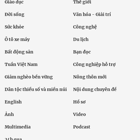
Giáo dục
Thế giới
Đời sống
Văn hóa - Giải trí
Sức khỏe
Công nghệ
Ô tô xe máy
Du lịch
Bất động sản
Bạn đọc
Tuần Việt Nam
Công nghiệp hỗ trợ
Giảm nghèo bền vững
Nông thôn mới
Dân tộc thiểu số và miền núi
Nội dung chuyên đề
English
Hồ sơ
Ảnh
Video
Multimedia
Podcast
24h qua