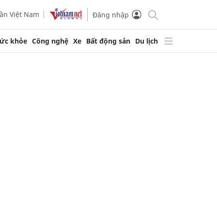
ần Việt Nam
Đăng nhập
ức khỏe
Công nghệ
Xe
Bất động sản
Du lịch