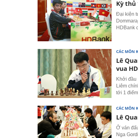
Kỳ thủ
Đại kiện 
Dommaraju
HDBank ch
CÁC MÔN 
Lê Qua
vua H
Khởi đầu 
Liêm chín
tới 1 điểm
CÁC MÔN 
Lê Quan
Ở ván đấu
Nga Gordi