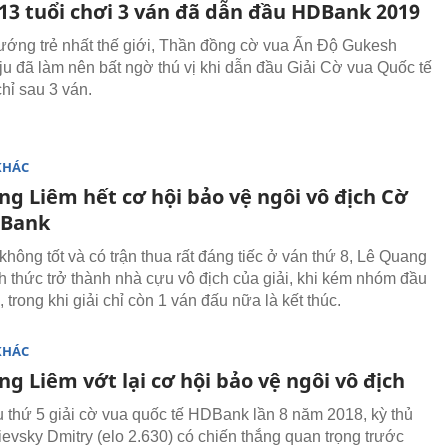
 13 tuổi chơi 3 ván đã dẫn đầu HDBank 2019
tướng trẻ nhất thế giới, Thần đồng cờ vua Ấn Độ Gukesh
 đã làm nên bất ngờ thú vị khi dẫn đầu Giải Cờ vua Quốc tế
ỉ sau 3 ván.
KHÁC
ng Liêm hết cơ hội bảo vệ ngôi vô địch Cờ
DBank
không tốt và có trận thua rất đáng tiếc ở ván thứ 8, Lê Quang
h thức trở thành nhà cựu vô địch của giải, khi kém nhóm đầu
, trong khi giải chỉ còn 1 ván đấu nữa là kết thúc.
KHÁC
g Liêm vớt lại cơ hội bảo vệ ngôi vô địch
 thứ 5 giải cờ vua quốc tế HDBank lần 8 năm 2018, kỳ thủ
evsky Dmitry (elo 2.630) có chiến thắng quan trọng trước