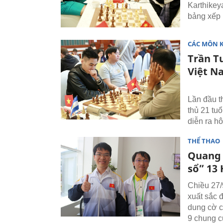
Karthikey
bảng xếp 
CÁC MÔN 
Trần T
Việt N
Lần đầu t
thủ 21 tu
diễn ra h
THỂ THAO
Quang 
sổ” 13
Chiều 27/
xuất sắc 
dung cờ c
9 chung c