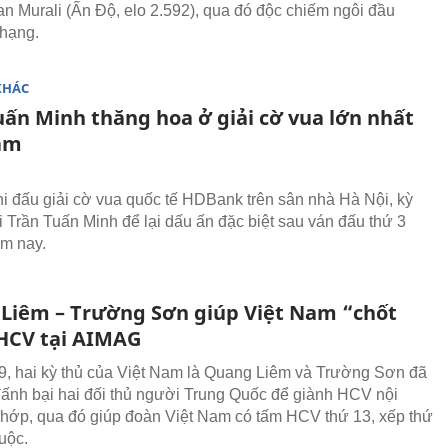
an Murali (Ấn Độ, elo 2.592), qua đó độc chiếm ngôi đầu
hạng.
KHÁC
uấn Minh thăng hoa ở giải cờ vua lớn nhất
am
hi đấu giải cờ vua quốc tế HDBank trên sân nhà Hà Nội, kỳ
ổi Trần Tuấn Minh để lại dấu ấn đặc biệt sau ván đấu thứ 3
ôm nay.
Liêm – Trường Sơn giúp Việt Nam “chốt
 HCV tại AIMAG
9, hai kỳ thủ của Việt Nam là Quang Liêm và Trường Sơn đã
đấnh bại hai đối thủ người Trung Quốc để giành HCV nội
hớp, qua đó giúp đoàn Việt Nam có tấm HCV thứ 13, xếp thứ
uộc.