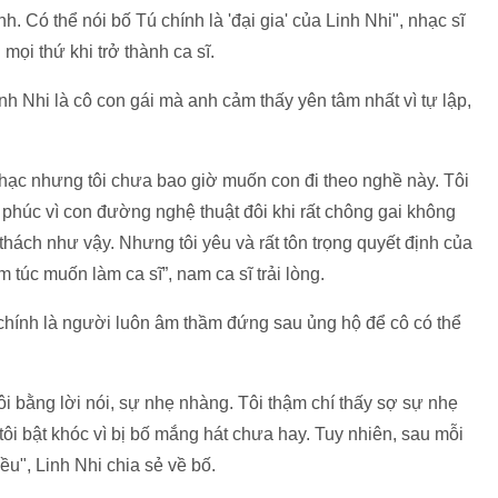
h. Có thể nói bố Tú chính là 'đại gia' của Linh Nhi", nhạc sĩ
mọi thứ khi trở thành ca sĩ.
nh Nhi là cô con gái mà anh cảm thấy yên tâm nhất vì tự lập,
hạc nhưng tôi chưa bao giờ muốn con đi theo nghề này. Tôi
phúc vì con đường nghệ thuật đôi khi rất chông gai không
ách như vậy. Nhưng tôi yêu và rất tôn trọng quyết định của
 túc muốn làm ca sĩ”, nam ca sĩ trải lòng.
a chính là người luôn âm thầm đứng sau ủng hộ để cô có thể
 tôi bằng lời nói, sự nhẹ nhàng. Tôi thậm chí thấy sợ sự nhẹ
ôi bật khóc vì bị bố mắng hát chưa hay. Tuy nhiên, sau mỗi
iều", Linh Nhi chia sẻ về bố.