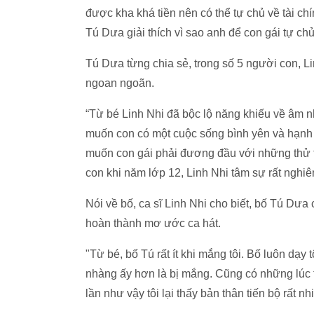
được kha khá tiền nên có thể tự chủ về tài chín
Tú Dưa giải thích vì sao anh để con gái tự chủ 
Tú Dưa từng chia sẻ, trong số 5 người con, Li
ngoan ngoãn.
“Từ bé Linh Nhi đã bộc lộ năng khiếu về âm n
muốn con có một cuộc sống bình yên và hạnh 
muốn con gái phải đương đầu với những thử th
con khi năm lớp 12, Linh Nhi tâm sự rất nghiêm
Nói về bố, ca sĩ Linh Nhi cho biết, bố Tú Dư
hoàn thành mơ ước ca hát.
"Từ bé, bố Tú rất ít khi mắng tôi. Bố luôn dạy
nhàng ấy hơn là bị mắng. Cũng có những lúc t
lần như vậy tôi lại thấy bản thân tiến bộ rất nh