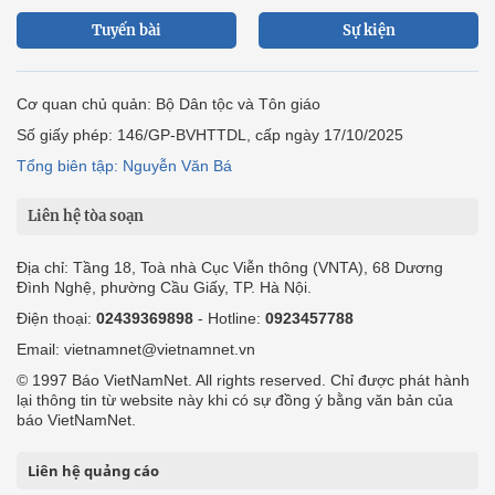
Tuyến bài
Sự kiện
Cơ quan chủ quản: Bộ Dân tộc và Tôn giáo
Số giấy phép: 146/GP-BVHTTDL, cấp ngày 17/10/2025
Tổng biên tập: Nguyễn Văn Bá
Liên hệ tòa soạn
Địa chỉ: Tầng 18, Toà nhà Cục Viễn thông (VNTA), 68 Dương
Đình Nghệ, phường Cầu Giấy, TP. Hà Nội.
Điện thoại:
02439369898
- Hotline:
0923457788
Email: vietnamnet@vietnamnet.vn
© 1997 Báo VietNamNet. All rights reserved. Chỉ được phát hành
lại thông tin từ website này khi có sự đồng ý bằng văn bản của
báo VietNamNet.
Liên hệ quảng cáo