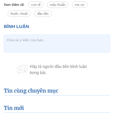
Xem thêm về:
con rể
mâu thuẫn
mẹ vợ
thuốc chuột
đầu độc
Tin cùng chuyên mục
Tin mới