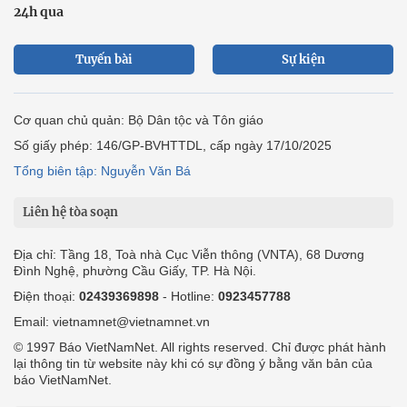
24h qua
Tuyến bài
Sự kiện
Cơ quan chủ quản: Bộ Dân tộc và Tôn giáo
Số giấy phép: 146/GP-BVHTTDL, cấp ngày 17/10/2025
Tổng biên tập: Nguyễn Văn Bá
Liên hệ tòa soạn
Địa chỉ: Tầng 18, Toà nhà Cục Viễn thông (VNTA), 68 Dương
Đình Nghệ, phường Cầu Giấy, TP. Hà Nội.
Điện thoại:
02439369898
- Hotline:
0923457788
Email: vietnamnet@vietnamnet.vn
© 1997 Báo VietNamNet. All rights reserved. Chỉ được phát hành
lại thông tin từ website này khi có sự đồng ý bằng văn bản của
báo VietNamNet.