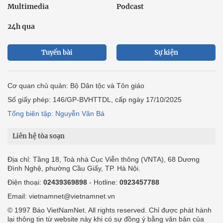
Multimedia
Podcast
24h qua
Tuyến bài
Sự kiện
Cơ quan chủ quản: Bộ Dân tộc và Tôn giáo
Số giấy phép: 146/GP-BVHTTDL, cấp ngày 17/10/2025
Tổng biên tập: Nguyễn Văn Bá
Liên hệ tòa soạn
Địa chỉ: Tầng 18, Toà nhà Cục Viễn thông (VNTA), 68 Dương
Đình Nghệ, phường Cầu Giấy, TP. Hà Nội.
Điện thoại:
02439369898
- Hotline:
0923457788
Email: vietnamnet@vietnamnet.vn
© 1997 Báo VietNamNet. All rights reserved. Chỉ được phát hành
lại thông tin từ website này khi có sự đồng ý bằng văn bản của