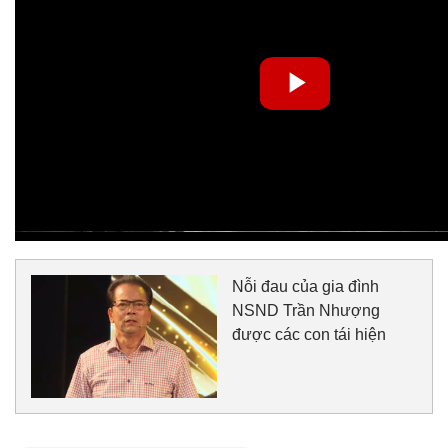
Nỗi đau của gia đình
NSND Trần Nhượng
được các con tái hiện