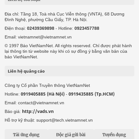
Địa chỉ: Tầng 18, Toà nhà Cục Viễn thông (VNTA), 68 Dương
Đình Nghệ, phường Cầu Giấy, TP. Hà Nội.
Điện thoại:
02439369898
- Hotline:
0923457788
Email: vietnamnet@vietnamnet.vn
© 1997 Báo VietNamNet. All rights reserved. Chỉ được phát hành
lại thông tin từ website này khi có sự đồng ý bằng văn bản của
báo VietNamNet.
Liên hệ quảng cáo
Công ty Cổ phần Truyền thông VietNamNet
0919405885 (Hà Nội)
0919435885 (Tp.HCM)
Hotline:
-
Email: contact@vietnamnet.vn
http://vads.vn
Báo giá:
Hỗ trợ kỹ thuật: support@tech.vietnamnet.vn
Tải ứng dụng
Độc giả gửi bài
Tuyển dụng