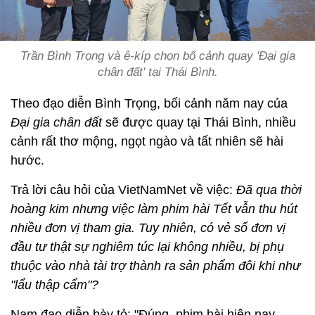
Trần Bình Trọng và ê-kíp chọn bố cảnh quay 'Đại gia
chân đất' tại Thái Bình.
Theo đạo diễn Bình Trọng, bối cảnh năm nay của
Đại gia chân đất
sẽ được quay tại Thái Bình, nhiều
cảnh rất thơ mộng, ngọt ngào và tất nhiên sẽ hài
hước.
Trả lời câu hỏi của VietNamNet về việc:
Đã qua thời
hoàng kim nhưng việc làm phim hài Tết vẫn thu hút
nhiều đơn vị tham gia. Tuy nhiên, có vẻ số đơn vị
đầu tư thật sự nghiêm túc lại không nhiều, bị phụ
thuộc vào nhà tài trợ thành ra sản phẩm đôi khi như
"lẩu thập cẩm"?
Nam đạo diễn bày tỏ: "Đúng, phim hài hiện nay