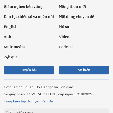
Giảm nghèo bền vững
Nông thôn mới
Dân tộc thiểu số và miền núi
Nội dung chuyên đề
English
Hồ sơ
Ảnh
Video
Multimedia
Podcast
24h qua
Tuyến bài
Sự kiện
Cơ quan chủ quản: Bộ Dân tộc và Tôn giáo
Số giấy phép: 146/GP-BVHTTDL, cấp ngày 17/10/2025
Tổng biên tập: Nguyễn Văn Bá
Liên hệ tòa soạn