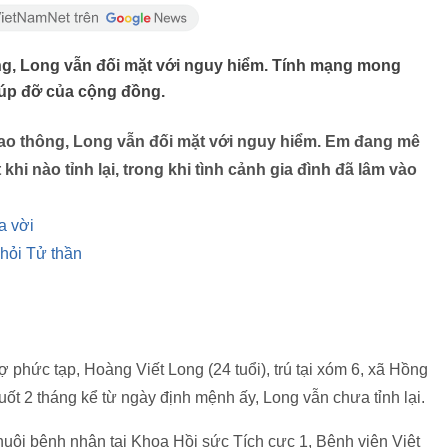
ông, Long vẫn đối mặt với nguy hiểm. Tính mạng mong
giúp đỡ của cộng đồng.
iao thông, Long vẫn đối mặt với nguy hiểm.
Em đang mê
i nào tỉnh lại, trong khi tình cảnh gia đình đã lâm vào
a vời
khỏi Tử thần
phức tạp, Hoàng Viết Long (24 tuổi), trú tại xóm 6, xã Hồng
t 2 tháng kể từ ngày định mệnh ấy, Long vẫn chưa tỉnh lại.
uôi bệnh nhân tại Khoa Hồi sức Tích cực 1, Bệnh viện Việt