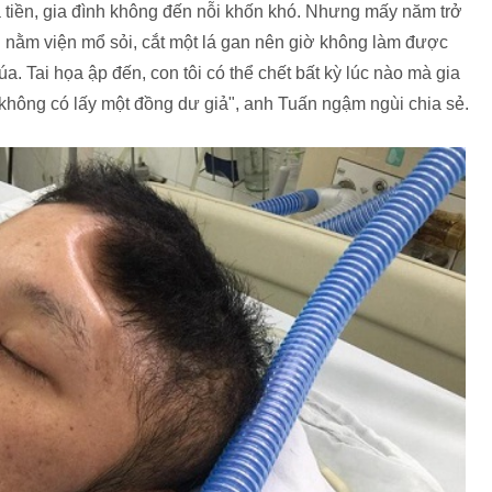
ra tiền, gia đình không đến nỗi khốn khó. Nhưng mấy năm trở
i nằm viện mổ sỏi, cắt một lá gan nên giờ không làm được
úa. Tai họa ập đến, con tôi có thể chết bất kỳ lúc nào mà gia
 không có lấy một đồng dư giả", anh Tuấn ngậm ngùi chia sẻ.