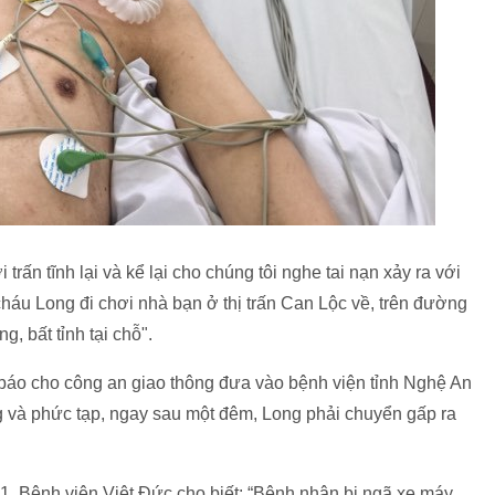
rấn tĩnh lại và kể lại cho chúng tôi nghe tai nạn xảy ra với
 cháu Long đi chơi nhà bạn ở thị trấn Can Lộc về, trên đường
, bất tỉnh tại chỗ".
báo cho công an giao thông đưa vào bệnh viện tỉnh Nghệ An
 và phức tạp, ngay sau một đêm, Long phải chuyển gấp ra
 1, Bệnh viện Việt Đức cho biết: “Bệnh nhân bị ngã xe máy