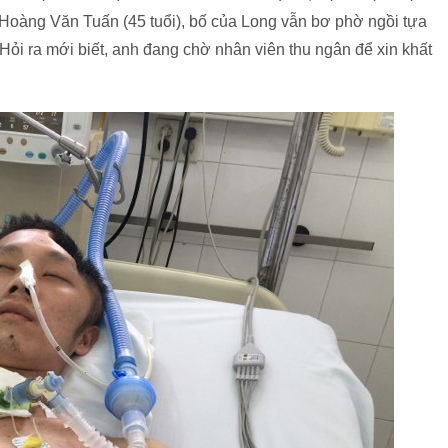
Hoàng Văn Tuấn (45 tuổi), bố của Long vẫn bơ phờ ngồi tựa
ỏi ra mới biết, anh đang chờ nhân viên thu ngân để xin khất