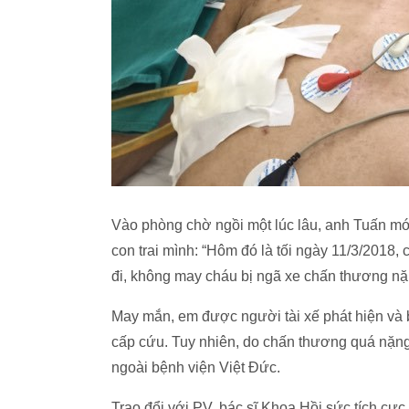
Vào phòng chờ ngồi một lúc lâu, anh Tuấn mới t
con trai mình: “Hôm đó là tối ngày 11/3/2018,
đi, không may cháu bị ngã xe chấn thương nặng
May mắn, em được người tài xế phát hiện và 
cấp cứu. Tuy nhiên, do chấn thương quá nặng
ngoài bệnh viện Việt Đức.
Trao đổi với PV, bác sĩ Khoa Hồi sức tích cực