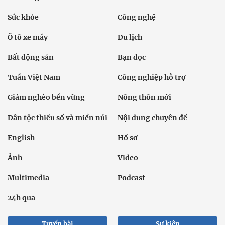
Sức khỏe
Công nghệ
Ô tô xe máy
Du lịch
Bất động sản
Bạn đọc
Tuần Việt Nam
Công nghiệp hỗ trợ
Giảm nghèo bền vững
Nông thôn mới
Dân tộc thiểu số và miền núi
Nội dung chuyên đề
English
Hồ sơ
Ảnh
Video
Multimedia
Podcast
24h qua
Tuyến bài
Sự kiện