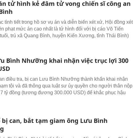
án tử hình kẻ đâm tử vong chiến sĩ công an
 Bình
 tình tiết trong hồ sơ vụ án và diễn biến xét xử, Hội đồng xét
ên phạt mức án cao nhất là tử hình đối với bị cáo Võ Tiến
tuổi, trú xã Quang Bình, huyện Kiến Xương, tỉnh Thái Bình)
u Bình Nhưỡng khai nhận việc trục lợi 300
USD
an điều tra, bị can Lưu Bình Nhưỡng thành khẩn khai nhận
hạm tội và đã thông qua luật sư ủy quyền cho người thân nộp
ền 7 tỷ đồng (tương đương 300.000 USD) để khắc phục hậu
ố bị can, bắt tạm giam ông Lưu Bình
g