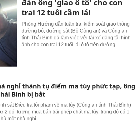
đàn ông 'giao ô tô' cho con
trai 12 tuổi cầm lái
Phòng Hướng dẫn tuần tra, kiểm soát giao thông
đường bộ, đường sắt (Bộ Công an) và Công an
tỉnh Thái Bình đã làm việc với tài xế đăng tải hình
ảnh cho con trai 12 tuổi lái ô tô trên đường.
hà nghỉ thành tụ điểm ma túy phức tạp, ông
hái Bình bị bắt
h sát Điều tra tội phạm về ma túy (Công an tỉnh Thái Bình)
iữ 2 đối tượng mua bán trái phép chất ma túy, trong đó có 1
chủ một nhà nghỉ.
T