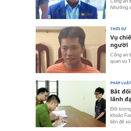
Công an t
Nhưỡng về
THỜI SỰ
Vụ chiế
người
Công an t
quan vụ T
PHÁP LUẬ
Bắt đố
lãnh đ
Đối tượng
khoản Fac
tiền để xó