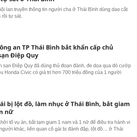
ội lan truyền thông tin người cha ở Thái Bình dùng dao cắt
 rồi tự sát.
Công an TP Thái Bình bắt khẩn cấp chủ
sạn Điệp Quy
 sạn Điệp Quy đã dùng thủ đoạn đánh, đe dọa qua đó cướp
ệu Honda Civic có giá trị hơn 700 triệu đồng của 1 người
T
ái bị lột đồ, làm nhục ở Thái Bình, bắt giam
m nữ
hởi tố vụ án, bắt tạm giam 1 nam và 1 nữ để điều tra hành vi
người khác, liên quan cô gái bị đánh đập, lột đồ… ở Thái