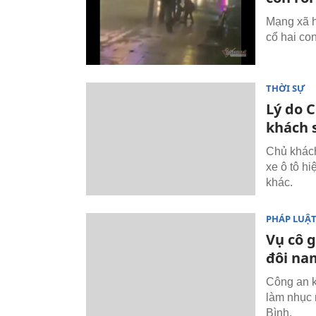
Mạng xã h
cổ hai con
THỜI SỰ
Lý do 
khách 
Chủ khách
xe ô tô hi
khác.
PHÁP LUẬ
Vụ cô g
đôi na
Công an k
làm nhục 
Bình.