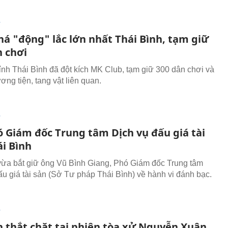
T
há "động" lắc lớn nhất Thái Bình, tạm giữ
n chơi
ỉnh Thái Bình đã đột kích MK Club, tạm giữ 300 dân chơi và
ơng tiện, tang vật liên quan.
T
ó Giám đốc Trung tâm Dịch vụ đấu giá tài
ái Bình
ừa bắt giữ ông Vũ Bình Giang, Phó Giám đốc Trung tâm
ấu giá tài sản (Sở Tư pháp Thái Bình) về hành vi đánh bạc.
T
h thắt chặt tại phiên tòa xử Nguyễn Xuân