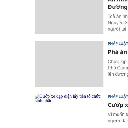
Đường
Toà án nh
Nguyễn Xu
người tại
PHÁP LUẬ
Phá án
Chưa kịp 
Phó Giám 
lên đườn
PHÁP LUẬ
Cướp xe
Vì muốn t
người dân