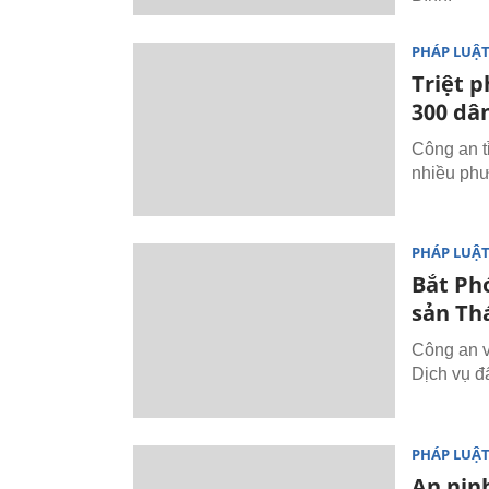
PHÁP LUẬ
Triệt p
300 dâ
Công an t
nhiều phư
PHÁP LUẬ
Bắt Ph
sản Th
Công an v
Dịch vụ đ
PHÁP LUẬ
An nin