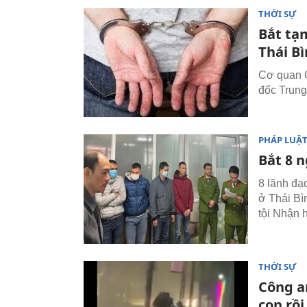
THỜI SỰ
Bắt tạ
Thái B
Cơ quan C
đốc Trung 
PHÁP LUẬ
Bắt 8 
8 lãnh đạ
ở Thái Bì
tội Nhận h
THỜI SỰ
Công an
con rồi