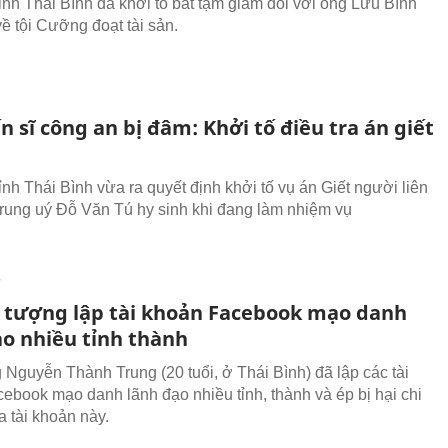
ỉnh Thái Bình đã khởi tố bắt tạm giam đối với ông Lưu Bình
 tội Cưỡng đoạt tài sản.
n sĩ công an bị đâm: Khởi tố điều tra án giết
ỉnh Thái Bình vừa ra quyết định khởi tố vụ án Giết người liên
rung uý Đỗ Văn Tú hy sinh khi đang làm nhiệm vụ
T
i tượng lập tài khoản Facebook mạo danh
ạo nhiều tỉnh thành
 Nguyễn Thành Trung (20 tuổi, ở Thái Bình) đã lập các tài
ebook mạo danh lãnh đạo nhiều tỉnh, thành và ép bị hại chi
a tài khoản này.