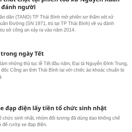
 đánh người
ân dân (TAND) TP Thái Bình mở phiên sơ thẩm xét xử
ân Đường (SN 1971, trú tại TP Thái Bình) về vụ đánh
 trụ sở công an xảy ra vào năm 2014.
T
 trong ngày Tết
làm những thủ tục lễ Tết đầu năm, Đại tá Nguyễn Đình Trung,
đốc Công an tỉnh Thái Bình lại với chiếc áo khoác chuẩn bị
g.
T
 đạp điện lấy tiền tổ chức sinh nhật
ổ chức sinh nhật, nhóm đối tượng đã dùng dao khống chế
 để cướp xe đạp điện.