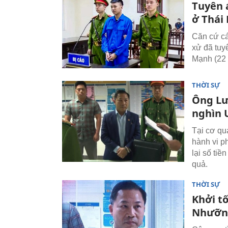
Tuyên 
ở Thái
Căn cứ các
xử đã tuy
Mạnh (22 
THỜI SỰ
Ông Lư
nghìn 
Tại cơ qu
hành vi p
lại số ti
quả.
THỜI SỰ
Khởi t
Nhưỡn