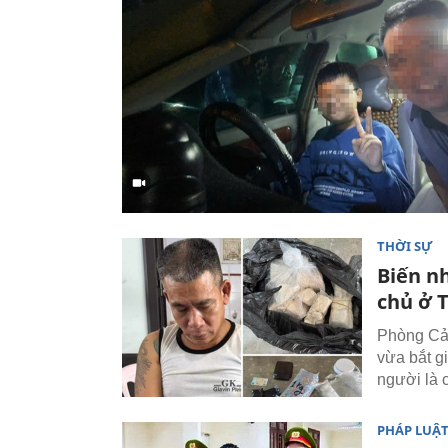
THỜI SỰ
Biến n
chủ ở T
Phòng Cản
vừa bắt g
người là 
PHÁP LUẬ