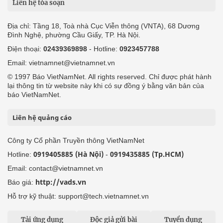
Liên hệ tòa soạn
Địa chỉ: Tầng 18, Toà nhà Cục Viễn thông (VNTA), 68 Dương
Đình Nghệ, phường Cầu Giấy, TP. Hà Nội.
Điện thoại:
02439369898
- Hotline:
0923457788
Email: vietnamnet@vietnamnet.vn
© 1997 Báo VietNamNet. All rights reserved. Chỉ được phát hành
lại thông tin từ website này khi có sự đồng ý bằng văn bản của
báo VietNamNet.
Liên hệ quảng cáo
Công ty Cổ phần Truyền thông VietNamNet
0919405885 (Hà Nội)
0919435885 (Tp.HCM)
Hotline:
-
Email: contact@vietnamnet.vn
http://vads.vn
Báo giá:
Hỗ trợ kỹ thuật: support@tech.vietnamnet.vn
Tải ứng dụng
Độc giả gửi bài
Tuyển dụng