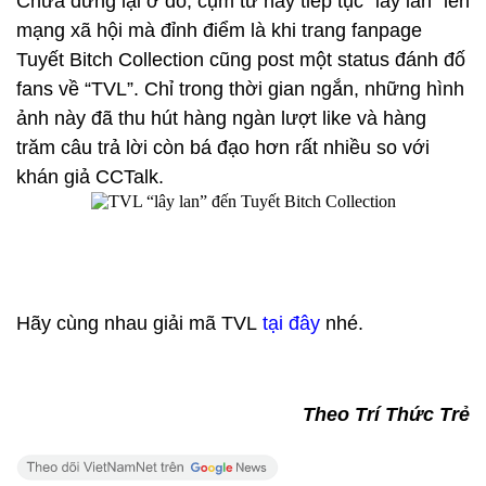
Chưa dừng lại ở đó, cụm từ này tiếp tục "lây lan" lên
mạng xã hội mà đỉnh điểm là khi trang fanpage
Tuyết Bitch Collection cũng post một status đánh đố
fans về “TVL”. Chỉ trong thời gian ngắn, những hình
ảnh này đã thu hút hàng ngàn lượt like và hàng
trăm câu trả lời còn bá đạo hơn rất nhiều so với
khán giả CCTalk.
Hãy cùng nhau giải mã TVL
tại đây
nhé.
Theo Trí Thức Trẻ