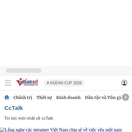
# ASEAN CUP 2026
Chính trị
Thời sự
Kinh doanh
Dân tộc và Tôn giáo
ccTalk
Tin tức mới nhất về
ccTalk