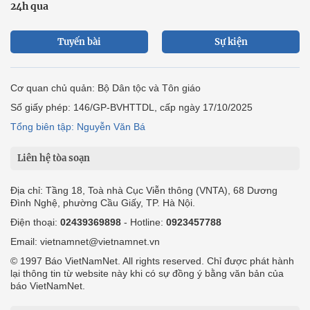
24h qua
Tuyến bài
Sự kiện
Cơ quan chủ quản: Bộ Dân tộc và Tôn giáo
Số giấy phép: 146/GP-BVHTTDL, cấp ngày 17/10/2025
Tổng biên tập: Nguyễn Văn Bá
Liên hệ tòa soạn
Địa chỉ: Tầng 18, Toà nhà Cục Viễn thông (VNTA), 68 Dương
Đình Nghệ, phường Cầu Giấy, TP. Hà Nội.
Điện thoại:
02439369898
- Hotline:
0923457788
Email: vietnamnet@vietnamnet.vn
© 1997 Báo VietNamNet. All rights reserved. Chỉ được phát hành
lại thông tin từ website này khi có sự đồng ý bằng văn bản của
báo VietNamNet.