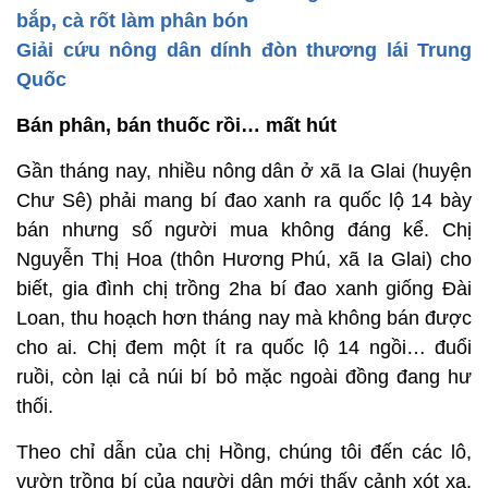
bắp, cà rốt làm phân bón
Giải cứu nông dân dính đòn thương lái Trung
Quốc
Bán phân, bán thuốc rồi… mất hút
Gần tháng nay, nhiều nông dân ở xã Ia Glai (huyện
Chư Sê) phải mang bí đao xanh ra quốc lộ 14 bày
bán nhưng số người mua không đáng kể. Chị
Nguyễn Thị Hoa (thôn Hương Phú, xã Ia Glai) cho
biết, gia đình chị trồng 2ha bí đao xanh giống Đài
Loan, thu hoạch hơn tháng nay mà không bán được
cho ai. Chị đem một ít ra quốc lộ 14 ngồi… đuổi
ruồi, còn lại cả núi bí bỏ mặc ngoài đồng đang hư
thối.
Theo chỉ dẫn của chị Hồng, chúng tôi đến các lô,
vườn trồng bí của người dân mới thấy cảnh xót xa.