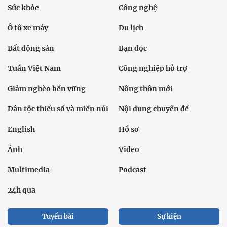
Sức khỏe
Công nghệ
Ô tô xe máy
Du lịch
Bất động sản
Bạn đọc
Tuần Việt Nam
Công nghiệp hỗ trợ
Giảm nghèo bền vững
Nông thôn mới
Dân tộc thiểu số và miền núi
Nội dung chuyên đề
English
Hồ sơ
Ảnh
Video
Multimedia
Podcast
24h qua
Tuyến bài
Sự kiện