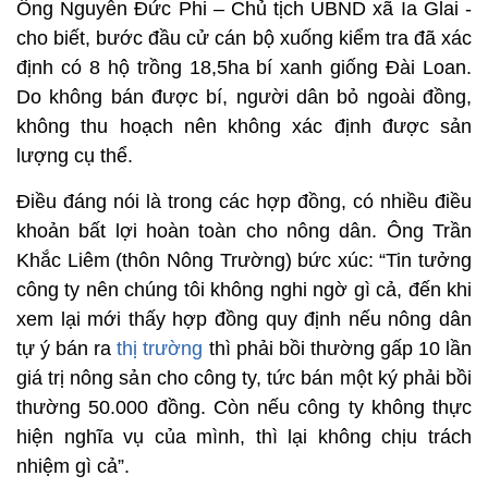
Ông Nguyễn Đức Phi – Chủ tịch UBND xã Ia Glai -
cho biết, bước đầu cử cán bộ xuống kiểm tra đã xác
định có 8 hộ trồng 18,5ha bí xanh giống Đài Loan.
Do không bán được bí, người dân bỏ ngoài đồng,
không thu hoạch nên không xác định được sản
lượng cụ thể.
Điều đáng nói là trong các hợp đồng, có nhiều điều
khoản bất lợi hoàn toàn cho nông dân. Ông Trần
Khắc Liêm (thôn Nông Trường) bức xúc: “Tin tưởng
công ty nên chúng tôi không nghi ngờ gì cả, đến khi
xem lại mới thấy hợp đồng quy định nếu nông dân
tự ý bán ra
thị trường
thì phải bồi thường gấp 10 lần
giá trị nông sản cho công ty, tức bán một ký phải bồi
thường 50.000 đồng. Còn nếu công ty không thực
hiện nghĩa vụ của mình, thì lại không chịu trách
nhiệm gì cả”.