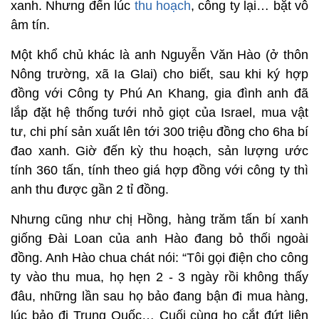
xanh. Nhưng đến lúc
thu hoạch
, công ty lại… bặt vô
âm tín.
Một khổ chủ khác là anh Nguyễn Văn Hào (ở thôn
Nông trường, xã Ia Glai) cho biết, sau khi ký hợp
đồng với Công ty Phú An Khang, gia đình anh đã
lắp đặt hệ thống tưới nhỏ giọt của Israel, mua vật
tư, chi phí sản xuất lên tới 300 triệu đồng cho 6ha bí
đao xanh. Giờ đến kỳ thu hoạch, sản lượng ước
tính 360 tấn, tính theo giá hợp đồng với công ty thì
anh thu được gần 2 tỉ đồng.
Nhưng cũng như chị Hồng, hàng trăm tấn bí xanh
giống Đài Loan của anh Hào đang bỏ thối ngoài
đồng. Anh Hào chua chát nói: “Tôi gọi điện cho công
ty vào thu mua, họ hẹn 2 - 3 ngày rồi không thấy
đâu, những lần sau họ bảo đang bận đi mua hàng,
lúc bảo đi Trung Quốc… Cuối cùng họ cắt đứt liên