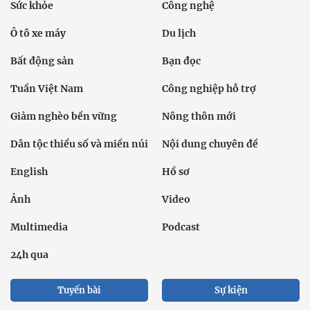
Sức khỏe
Công nghệ
Ô tô xe máy
Du lịch
Bất động sản
Bạn đọc
Tuần Việt Nam
Công nghiệp hỗ trợ
Giảm nghèo bền vững
Nông thôn mới
Dân tộc thiểu số và miền núi
Nội dung chuyên đề
English
Hồ sơ
Ảnh
Video
Multimedia
Podcast
24h qua
Tuyến bài
Sự kiện