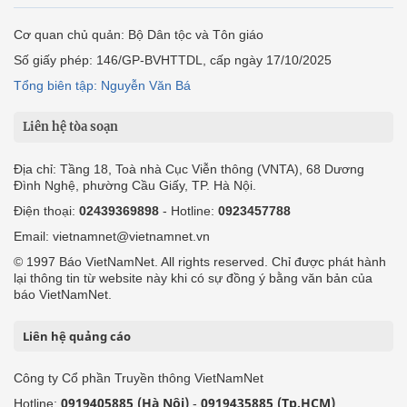
Cơ quan chủ quản: Bộ Dân tộc và Tôn giáo
Số giấy phép: 146/GP-BVHTTDL, cấp ngày 17/10/2025
Tổng biên tập: Nguyễn Văn Bá
Liên hệ tòa soạn
Địa chỉ: Tầng 18, Toà nhà Cục Viễn thông (VNTA), 68 Dương
Đình Nghệ, phường Cầu Giấy, TP. Hà Nội.
Điện thoại:
02439369898
- Hotline:
0923457788
Email: vietnamnet@vietnamnet.vn
© 1997 Báo VietNamNet. All rights reserved. Chỉ được phát hành
lại thông tin từ website này khi có sự đồng ý bằng văn bản của
báo VietNamNet.
Liên hệ quảng cáo
Công ty Cổ phần Truyền thông VietNamNet
0919405885 (Hà Nội)
0919435885 (Tp.HCM)
Hotline:
-