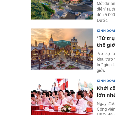
Một dự án 
diện” ra 
đến 5.000
Đước.
KINH DOA
‘Tứ tr
thế giớ
Với sự ra
khai trươ
trụ” giúp
giới.
KINH DOA
Khởi c
lớn nh
Ngày 21/
Công viên
USD, đây 