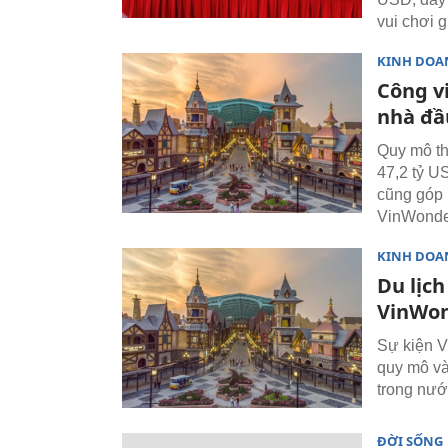
vui chơi g
KINH DOA
Công v
nhà đầ
Quy mô th
47,2 tỷ U
cũng góp 
VinWonder
KINH DOA
Du lịc
VinWo
Sự kiện V
quy mô và
trong nướ
ĐỜI SỐNG