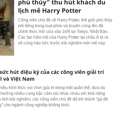
phù thủy" thu hút khách du
lịch mê Harry Potter
Công viên chủ đề về Harry Potter, thế giới phù thủy
nổi tiếng trong loạt phim và truyện cùng tên đã
chính thức mở cửa vào 16/6 tại Tokyo, Nhật Bản.
Các fan hâm mộ của Harry Potter tại châu Á tỏ ra
vô cùng háo hức trước trải nghiệm mới mẻ này.
 sức hút diệu kỳ của các công viên giải trí
ới và Việt Nam
iều hình thức vui chơi giải trí trong một quần thể, đưa du
 hưởng nhiều cung bậc cảm xúc khác nhau với khả năng
a tính trải nghiệm, các công viên chủ đề đã trở thành “gà đẻ
g” cho ngành công nghiệp không khói.