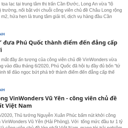
tọa lạc tại trung tâm thị trấn Cần Đước, Long An vừa “lộ
thị trường, nổi bật với chuỗi công viên chủ đề Châu Long rộng
 m2, hứa hẹn là trung tâm giải trí, dịch vụ hàng đầu Cần
NH
ụ’ đưa Phú Quốc thành điểm đến đẳng cấp
i
 mắt đầy ấn tượng của công viên chủ đề VinWonders vừa
ng vào đầu tháng 6/2020, Phú Quốc đã hội tụ đầy đủ bốn “tứ
 kinh tế đảo ngọc bứt phá trở thành điểm đến đẳng cấp thế
NH
ông VinWonders Vũ Yên - công viên chủ đề
ất Việt Nam
6/2020, Thủ tướng Nguyễn Xuân Phúc bấm nút khởi công
 VinWonders Vũ Yên (Hải Phòng). Với tổng mức đầu tư 1 tỷ
là công viên chủ đề lớn nhất Việt Nam, mang tới trải nghiệm