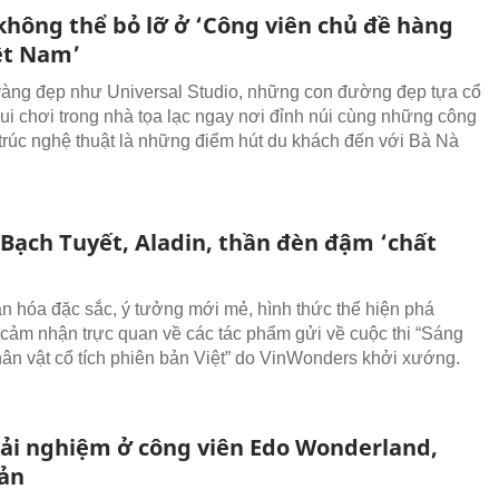
 không thể bỏ lỡ ở ‘Công viên chủ đề hàng
ệt Nam’
àng đẹp như Universal Studio, những con đường đẹp tựa cổ
 vui chơi trong nhà tọa lạc ngay nơi đỉnh núi cùng những công
n trúc nghệ thuật là những điểm hút du khách đến với Bà Nà
 Bạch Tuyết, Aladin, thần đèn đậm ‘chất
n hóa đặc sắc, ý tưởng mới mẻ, hình thức thể hiện phá
cảm nhận trực quan về các tác phẩm gửi về cuộc thi “Sáng
hân vật cổ tích phiên bản Việt” do VinWonders khởi xướng.
trải nghiệm ở công viên Edo Wonderland,
ản