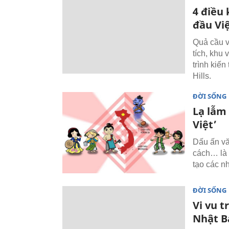
4 điều
đầu Vi
Quả cầu v
tích, khu
trình kiế
Hills.
ĐỜI SỐNG
Lạ lẫm
Việt’
Dấu ấn vă
cách… là 
tạo các n
ĐỜI SỐNG
Vi vu 
Nhật B