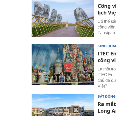
Công vi
lịch Vi
Có thể sá
công viên
Fansipan 
KINH DOA
ITEC E
công vi
Là một tro
ITEC Ente
chủ đề dự
Việt?
BẤT ĐỘNG
Ra mắt
Long A