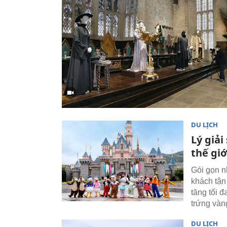
DU LỊCH
Lý giải
thế gi
Gói gọn nh
khách tận
tăng tối đ
trứng vàn
DU LỊCH