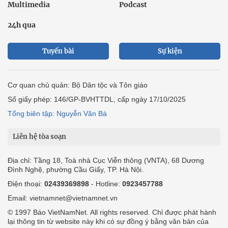
Multimedia
Podcast
24h qua
Tuyến bài
Sự kiện
Cơ quan chủ quản: Bộ Dân tộc và Tôn giáo
Số giấy phép: 146/GP-BVHTTDL, cấp ngày 17/10/2025
Tổng biên tập: Nguyễn Văn Bá
Liên hệ tòa soạn
Địa chỉ: Tầng 18, Toà nhà Cục Viễn thông (VNTA), 68 Dương
Đình Nghệ, phường Cầu Giấy, TP. Hà Nội.
Điện thoại:
02439369898
- Hotline:
0923457788
Email: vietnamnet@vietnamnet.vn
© 1997 Báo VietNamNet. All rights reserved. Chỉ được phát hành
lại thông tin từ website này khi có sự đồng ý bằng văn bản của