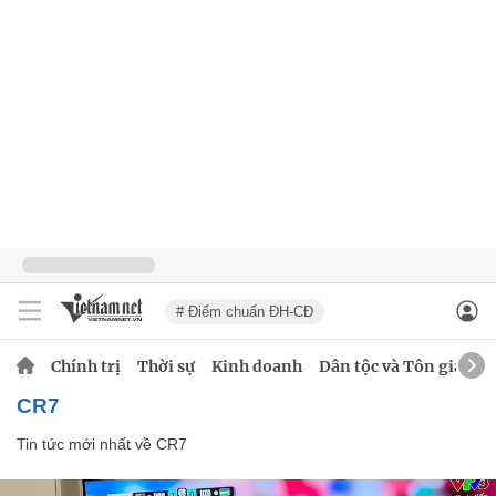
# Điểm chuẩn ĐH-CĐ
Chính trị
Thời sự
Kinh doanh
Dân tộc và Tôn giáo
CR7
Tin tức mới nhất về
CR7