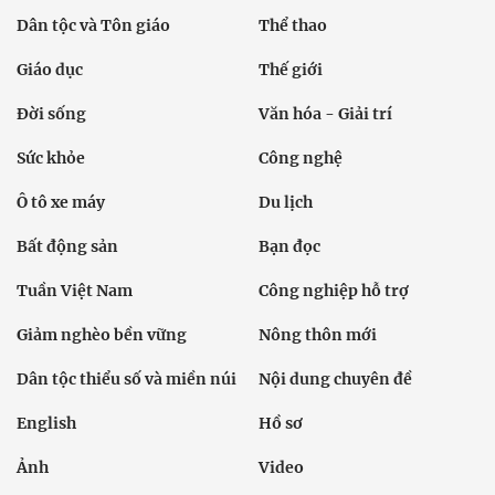
Dân tộc và Tôn giáo
Thể thao
Giáo dục
Thế giới
Đời sống
Văn hóa - Giải trí
Sức khỏe
Công nghệ
Ô tô xe máy
Du lịch
Bất động sản
Bạn đọc
Tuần Việt Nam
Công nghiệp hỗ trợ
Giảm nghèo bền vững
Nông thôn mới
Dân tộc thiểu số và miền núi
Nội dung chuyên đề
English
Hồ sơ
Ảnh
Video