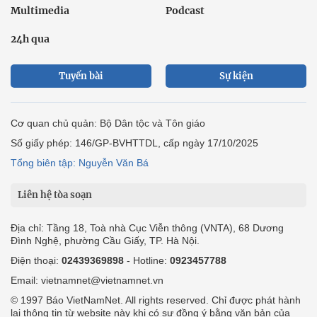
Multimedia
Podcast
24h qua
Tuyến bài
Sự kiện
Cơ quan chủ quản: Bộ Dân tộc và Tôn giáo
Số giấy phép: 146/GP-BVHTTDL, cấp ngày 17/10/2025
Tổng biên tập: Nguyễn Văn Bá
Liên hệ tòa soạn
Địa chỉ: Tầng 18, Toà nhà Cục Viễn thông (VNTA), 68 Dương
Đình Nghệ, phường Cầu Giấy, TP. Hà Nội.
Điện thoại:
02439369898
- Hotline:
0923457788
Email: vietnamnet@vietnamnet.vn
© 1997 Báo VietNamNet. All rights reserved. Chỉ được phát hành
lại thông tin từ website này khi có sự đồng ý bằng văn bản của