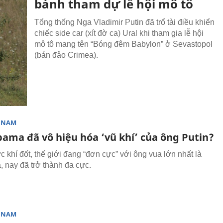
bánh tham dự lễ hội mô tô
Tổng thống Nga Vladimir Putin đã trổ tài điều khiển
chiếc side car (xít đờ ca) Ural khi tham gia lễ hội
mô tô mang tên “Bóng đêm Babylon” ở Sevastopol
(bán đảo Crimea).
T NAM
ama đã vô hiệu hóa ‘vũ khí’ của ông Putin?
c khí đốt, thế giới đang “đơn cực” với ông vua lớn nhất là
 nay đã trở thành đa cực.
T NAM