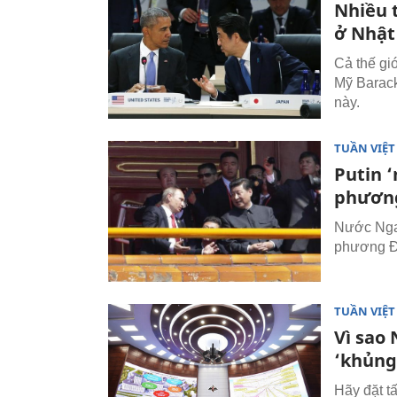
Nhiều 
ở Nhật
Cả thế gi
Mỹ Barack
này.
TUẦN VIỆ
Putin ‘
phươn
Nước Nga 
phương Đô
TUẦN VIỆ
Vì sao
‘khủng
Hãy đặt t