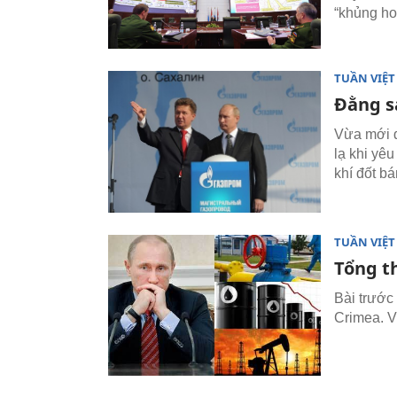
“khủng ho
TUẦN VIỆ
Đằng s
Vừa mới đ
lạ khi yê
khí đốt b
TUẦN VIỆ
Tổng t
Bài trước
Crimea. V