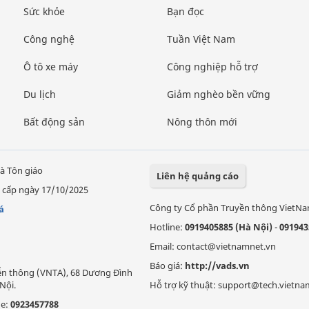
Sức khỏe
Bạn đọc
Công nghệ
Tuần Việt Nam
Ô tô xe máy
Công nghiệp hỗ trợ
Du lịch
Giảm nghèo bền vững
Bất động sản
Nông thôn mới
à Tôn giáo
Liên hệ quảng cáo
 cấp ngày 17/10/2025
Công ty Cổ phần Truyền thông VietN
á
Hotline:
0919405885 (Hà Nội)
-
091943
Email: contact@vietnamnet.vn
Báo giá:
http://vads.vn
Viễn thông (VNTA), 68 Dương Đình
Nội.
Hỗ trợ kỹ thuật: support@tech.vietna
ne:
0923457788