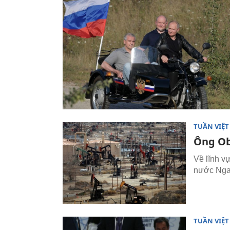
TUẦN VIỆ
Ông Ob
Về lĩnh vự
nước Nga,
TUẦN VIỆ