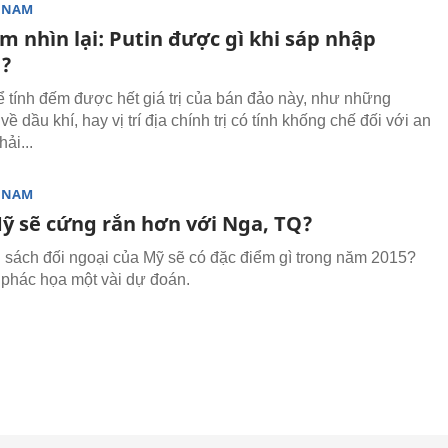
T NAM
m nhìn lại: Putin được gì khi sáp nhập
a?
ể tính đếm được hết giá trị của bán đảo này, như những
về dầu khí, hay vị trí địa chính trị có tính khống chế đối với an
hải...
T NAM
Mỹ sẽ cứng rắn hơn với Nga, TQ?
 sách đối ngoại của Mỹ sẽ có đặc điểm gì trong năm 2015?
phác họa một vài dự đoán.