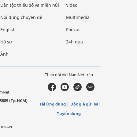
Dân tộc thiểu số và miền núi
Video
Nội dung chuyên đề
Multimedia
English
Podcast
Hồ sơ
24h qua
Ảnh
Theo dõi VietNamNet trên
amNet
5885 (Tp.HCM)
Tải ứng dụng
Độc giả gửi bài
Tuyển dụng
mnet.vn