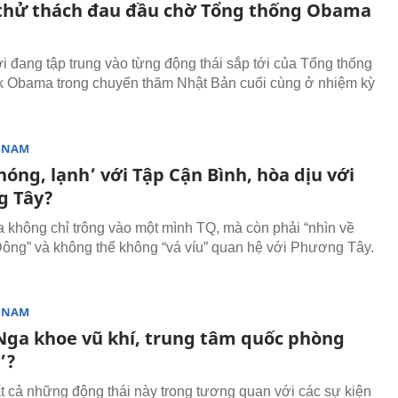
thử thách đau đầu chờ Tổng thống Obama
ới đang tập trung vào từng động thái sắp tới của Tổng thống
 Obama trong chuyến thăm Nhật Bản cuối cùng ở nhiệm kỳ
T NAM
nóng, lạnh’ với Tập Cận Bình, hòa dịu với
g Tây?
không chỉ trông vào một mình TQ, mà còn phải “nhìn về
ng” và không thể không “vá víu” quan hệ với Phương Tây.
T NAM
 Nga khoe vũ khí, trung tâm quốc phòng
’?
ất cả những động thái này trong tương quan với các sự kiện