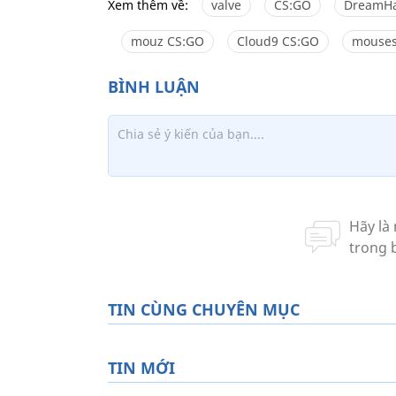
Xem thêm về:
valve
CS:GO
DreamHa
mouz CS:GO
Cloud9 CS:GO
mouses
TIN CÙNG CHUYÊN MỤC
TIN MỚI