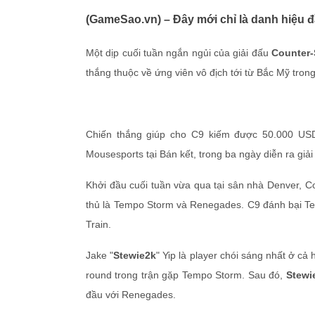
(GameSao.vn) – Đây mới chỉ là danh hiệu 
Một dịp cuối tuần ngắn ngủi của giải đấu
Counter-
thắng thuộc về ứng viên vô địch tới từ Bắc Mỹ tro
Chiến thắng giúp cho C9 kiếm được 50.000 USD 
Mousesports tại Bán kết, trong ba ngày diễn ra giải
Khởi đầu cuối tuần vừa qua tại sân nhà Denver, Co
thủ là Tempo Storm và Renegades. C9 đánh bại Te
Train.
Jake "
Stewie2k
" Yip là player chói sáng nhất ở cả
round trong trận gặp Tempo Storm. Sau đó,
Stewi
đầu với Renegades.