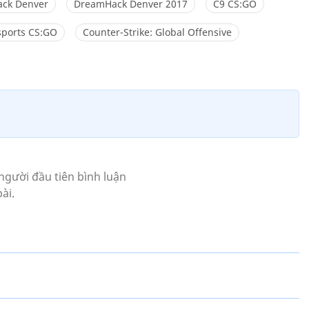
ck Denver
DreamHack Denver 2017
C9 CS:GO
ports CS:GO
Counter-Strike: Global Offensive