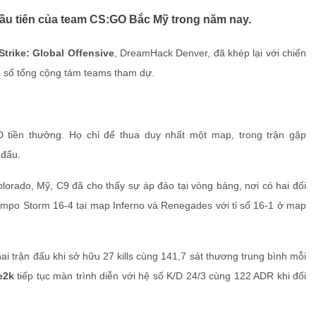
đầu tiên của team CS:GO Bắc Mỹ trong năm nay.
Strike: Global Offensive
, DreamHack Denver, đã khép lại với chiến
ng số tổng cộng tám teams tham dự.
tiền thưởng. Họ chỉ để thua duy nhất một map, trong trận gặp
 đấu.
lorado, Mỹ, C9 đã cho thấy sự áp đảo tại vòng bảng, nơi có hai đối
mpo Storm 16-4 tại map Inferno và Renegades với tỉ số 16-1 ở map
 hai trận đấu khi sở hữu 27 kills cùng 141,7 sát thương trung bình mỗi
e2k
tiếp tục màn trình diễn với hệ số K/D 24/3 cùng 122 ADR khi đối