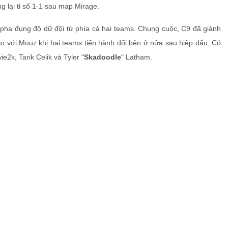
lại tỉ số 1-1 sau map Mirage.
pha đụng độ dữ đội từ phía cả hai teams. Chung cuộc, C9 đã giành
 so với Mouz khi hai teams tiến hành đổi bên ở nửa sau hiệp đấu. Có
e2k, Tarik Celik và Tyler "
Skadoodle
" Latham.