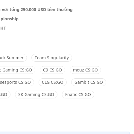
u với tổng 250.000 USD tiền thưởng
mpionship
MHT
ack Summer
Team Singularity
ic Gaming CS:GO
C9 CS:GO
mouz CS:GO
sesports CS:GO
CLG CS:GO
Gambit CS:GO
:GO
SK Gaming CS:GO
Fnatic CS:GO