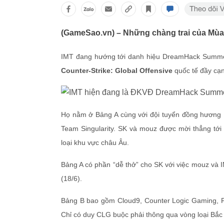
(GameSao.vn) – Những chàng trai của Mùa
IMT đang hướng tới danh hiệu DreamHack Summer t
Counter-Strike: Global Offensive
quốc tế đầy cạn
Họ nằm ở Bảng A cùng với đội tuyển đồng hương B
Team Singularity. SK và mouz được mời thẳng tới 
loại khu vực châu Âu.
Bảng A có phần “dễ thở” cho SK với việc mouz và I
(18/6).
Bảng B bao gồm Cloud9, Counter Logic Gaming, Fn
Chỉ có duy CLG buộc phải thông qua vòng loại Bắc