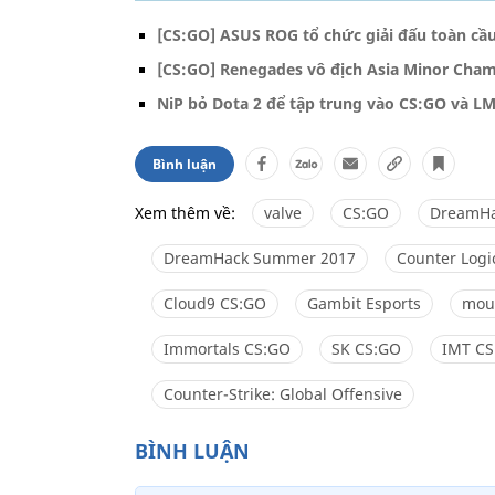
[CS:GO] ASUS ROG tổ chức giải đấu toàn cầ
[CS:GO] Renegades vô địch Asia Minor Cha
NiP bỏ Dota 2 để tập trung vào CS:GO và L
Bình luận
Xem thêm về:
valve
CS:GO
DreamH
DreamHack Summer 2017
Counter Log
Cloud9 CS:GO
Gambit Esports
mou
Immortals CS:GO
SK CS:GO
IMT CS
Counter-Strike: Global Offensive