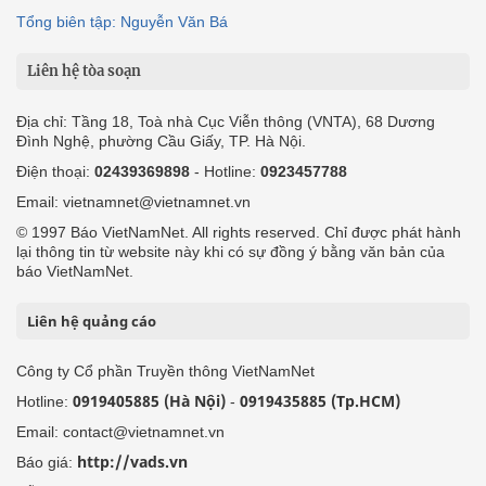
Tổng biên tập: Nguyễn Văn Bá
Liên hệ tòa soạn
Địa chỉ: Tầng 18, Toà nhà Cục Viễn thông (VNTA), 68 Dương
Đình Nghệ, phường Cầu Giấy, TP. Hà Nội.
Điện thoại:
02439369898
- Hotline:
0923457788
Email: vietnamnet@vietnamnet.vn
© 1997 Báo VietNamNet. All rights reserved. Chỉ được phát hành
lại thông tin từ website này khi có sự đồng ý bằng văn bản của
báo VietNamNet.
Liên hệ quảng cáo
Công ty Cổ phần Truyền thông VietNamNet
0919405885 (Hà Nội)
0919435885 (Tp.HCM)
Hotline:
-
Email: contact@vietnamnet.vn
http://vads.vn
Báo giá: