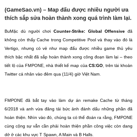
(GameSao.vn) – Map đấu được nhiều người ưa
thích sắp sửa hoàn thành xong quá trình làm lại.
BuMặc dù người chơi
Counter-Strike: Global Offensive
đã
không còn thấy Cache trong Competitive Pool và thay vào đó là
Vertigo, nhưng có vẻ như map đấu được nhiều game thủ yêu
thích bậc nhất đã sắp hoàn thành xong công đoạn làm lại – theo
tiết lộ của FMPONE, nhà thiết kế map của
CS:GO
, trên tài khoản
Twitter cá nhân vào đêm qua (11/4) giờ Việt Nam.
FMPONE đã bắt tay vào làm dự án remake Cache từ tháng
6/2018 và anh vừa đăng tải bức ảnh đánh dấu những phần đã
hoàn thiện. Nhìn vào đó, chúng ta có thể đoán ra rằng, FMPONE
cùng cộng sự vẫn cần phải hoàn thiện phần công việc còn dang
dở ở các khu vực T Spawn, A Main và B Halls.