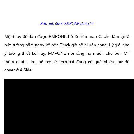
Bức ảnh được FMPONE đăng tải
Một thay đổi lớn được FMPONE hé lộ trên map Cache làm lại là
bức tường nằm ngay kế bên Truck giờ sẽ bị uốn cong. Lý giải cho
ý tưởng thiết kế này, FMPONE nói rằng họ muốn cho bên CT
thêm chút ít lợi thế bởi lẽ Terrorist đang có quá nhiều thứ để
cover ở A Side.