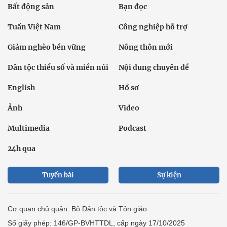
Bất động sản
Bạn đọc
Tuần Việt Nam
Công nghiệp hỗ trợ
Giảm nghèo bền vững
Nông thôn mới
Dân tộc thiểu số và miền núi
Nội dung chuyên đề
English
Hồ sơ
Ảnh
Video
Multimedia
Podcast
24h qua
Tuyến bài
Sự kiện
Cơ quan chủ quản: Bộ Dân tộc và Tôn giáo
Số giấy phép: 146/GP-BVHTTDL, cấp ngày 17/10/2025