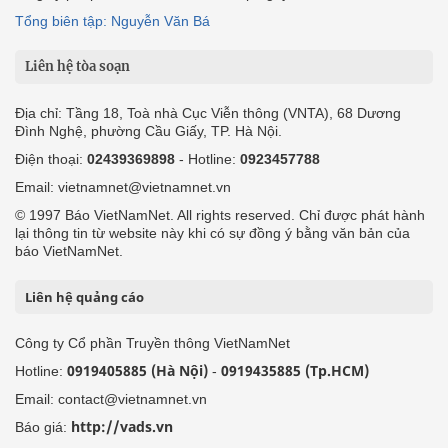
Tổng biên tập: Nguyễn Văn Bá
Liên hệ tòa soạn
Địa chỉ: Tầng 18, Toà nhà Cục Viễn thông (VNTA), 68 Dương
Đình Nghệ, phường Cầu Giấy, TP. Hà Nội.
Điện thoại:
02439369898
- Hotline:
0923457788
Email: vietnamnet@vietnamnet.vn
© 1997 Báo VietNamNet. All rights reserved. Chỉ được phát hành
lại thông tin từ website này khi có sự đồng ý bằng văn bản của
báo VietNamNet.
Liên hệ quảng cáo
Công ty Cổ phần Truyền thông VietNamNet
0919405885 (Hà Nội)
0919435885 (Tp.HCM)
Hotline:
-
Email: contact@vietnamnet.vn
http://vads.vn
Báo giá: