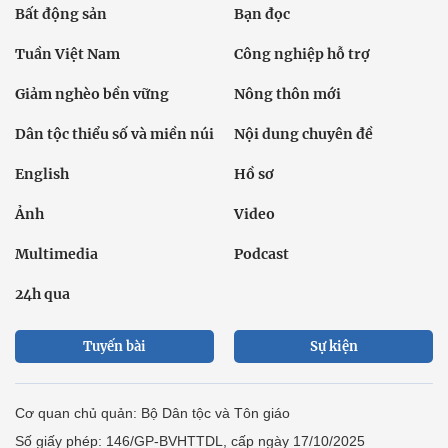
Bất động sản
Bạn đọc
Tuần Việt Nam
Công nghiệp hỗ trợ
Giảm nghèo bền vững
Nông thôn mới
Dân tộc thiểu số và miền núi
Nội dung chuyên đề
English
Hồ sơ
Ảnh
Video
Multimedia
Podcast
24h qua
Tuyến bài
Sự kiện
Cơ quan chủ quản: Bộ Dân tộc và Tôn giáo
Số giấy phép: 146/GP-BVHTTDL, cấp ngày 17/10/2025