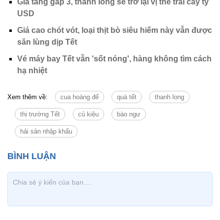
Giá tăng gấp 3, thanh long sẽ trở lại vị thế trái cây tỷ
USD
Giá cao chót vót, loại thịt bò siêu hiếm này vẫn được
săn lùng dịp Tết
Vé máy bay Tết vẫn 'sốt nóng', hàng không tìm cách
hạ nhiệt
Xem thêm về:
cua hoàng đế
quà tết
thanh long
thị trường Tết
củ kiệu
bào ngư
hải sản nhập khẩu