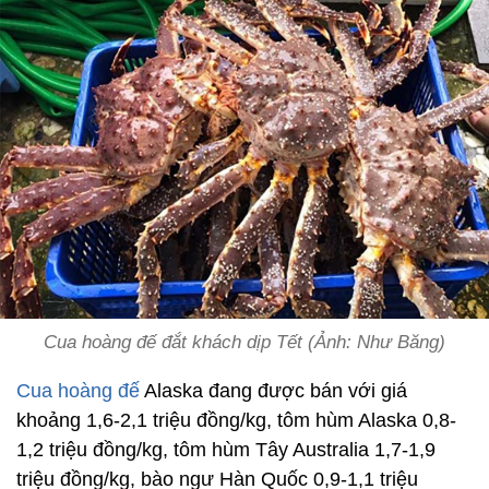
Cua hoàng đế đắt khách dịp Tết (Ảnh: Như Băng)
Cua hoàng đế
Alaska đang được bán với giá
khoảng 1,6-2,1 triệu đồng/kg, tôm hùm Alaska 0,8-
1,2 triệu đồng/kg, tôm hùm Tây Australia 1,7-1,9
triệu đồng/kg, bào ngư Hàn Quốc 0,9-1,1 triệu