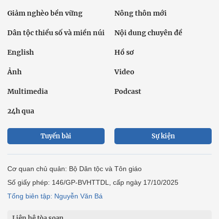
Giảm nghèo bền vững
Nông thôn mới
Dân tộc thiểu số và miền núi
Nội dung chuyên đề
English
Hồ sơ
Ảnh
Video
Multimedia
Podcast
24h qua
Tuyến bài
Sự kiện
Cơ quan chủ quản: Bộ Dân tộc và Tôn giáo
Số giấy phép: 146/GP-BVHTTDL, cấp ngày 17/10/2025
Tổng biên tập: Nguyễn Văn Bá
Liên hệ tòa soạn