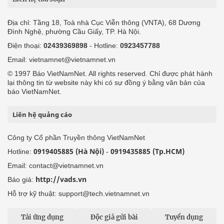
Địa chỉ: Tầng 18, Toà nhà Cục Viễn thông (VNTA), 68 Dương
Đình Nghệ, phường Cầu Giấy, TP. Hà Nội.
Điện thoại:
02439369898
- Hotline:
0923457788
Email: vietnamnet@vietnamnet.vn
© 1997 Báo VietNamNet. All rights reserved. Chỉ được phát hành
lại thông tin từ website này khi có sự đồng ý bằng văn bản của
báo VietNamNet.
Liên hệ quảng cáo
Công ty Cổ phần Truyền thông VietNamNet
0919405885 (Hà Nội)
0919435885 (Tp.HCM)
Hotline:
-
Email: contact@vietnamnet.vn
http://vads.vn
Báo giá:
Hỗ trợ kỹ thuật: support@tech.vietnamnet.vn
Tải ứng dụng
Độc giả gửi bài
Tuyển dụng