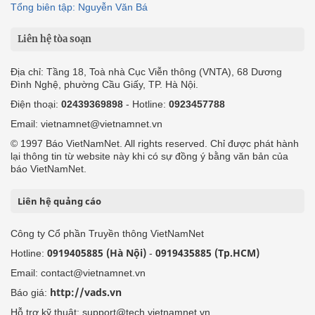
Tổng biên tập: Nguyễn Văn Bá
Liên hệ tòa soạn
Địa chỉ: Tầng 18, Toà nhà Cục Viễn thông (VNTA), 68 Dương
Đình Nghệ, phường Cầu Giấy, TP. Hà Nội.
Điện thoại:
02439369898
- Hotline:
0923457788
Email: vietnamnet@vietnamnet.vn
© 1997 Báo VietNamNet. All rights reserved. Chỉ được phát hành
lại thông tin từ website này khi có sự đồng ý bằng văn bản của
báo VietNamNet.
Liên hệ quảng cáo
Công ty Cổ phần Truyền thông VietNamNet
0919405885 (Hà Nội)
0919435885 (Tp.HCM)
Hotline:
-
Email: contact@vietnamnet.vn
http://vads.vn
Báo giá:
Hỗ trợ kỹ thuật: support@tech.vietnamnet.vn