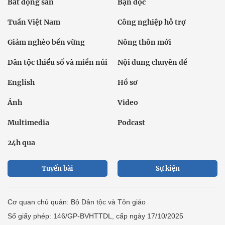
Bất động sản
Bạn đọc
Tuần Việt Nam
Công nghiệp hỗ trợ
Giảm nghèo bền vững
Nông thôn mới
Dân tộc thiểu số và miền núi
Nội dung chuyên đề
English
Hồ sơ
Ảnh
Video
Multimedia
Podcast
24h qua
Tuyến bài
Sự kiện
Cơ quan chủ quản: Bộ Dân tộc và Tôn giáo
Số giấy phép: 146/GP-BVHTTDL, cấp ngày 17/10/2025