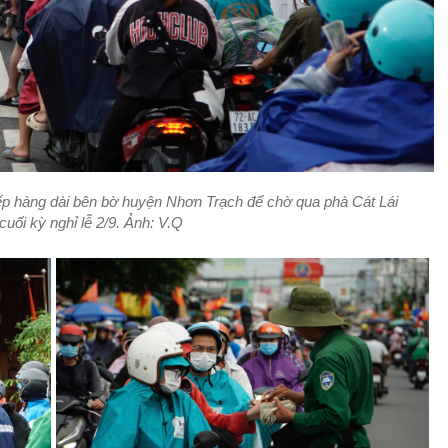
ếp hàng dài bên bờ huyện Nhơn Trạch để chờ qua phà Cát Lái
cuối kỳ nghỉ lễ 2/9. Ảnh: V.Q