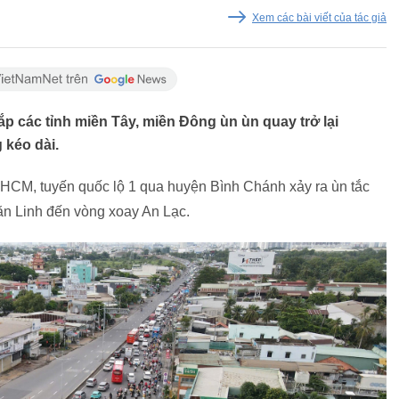
Xem các bài viết của tác giả
ắp các tỉnh miền Tây, miền Đông ùn ùn quay trở lại
 kéo dài.
PHCM, tuyến quốc lộ 1 qua huyện Bình Chánh xảy ra ùn tắc
n Linh đến vòng xoay An Lạc.