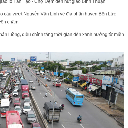
giao lộ Tân Tạo - Chợ Đệm đến nút giao Bình Thuận.
iao cầu vượt Nguyễn Văn Linh về địa phận huyện Bến Lức
yển chậm.
phân luồng, điều chỉnh tăng thời gian đèn xanh hướng từ miền