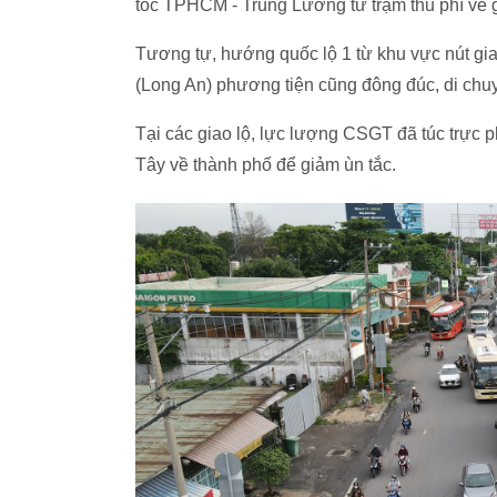
tốc TPHCM - Trung Lương từ trạm thu phí về 
Tương tự, hướng quốc lộ 1 từ khu vực nút g
(Long An) phương tiện cũng đông đúc, di chu
Tại các giao lộ, lực lượng CSGT đã túc trực 
Tây về thành phố để giảm ùn tắc.