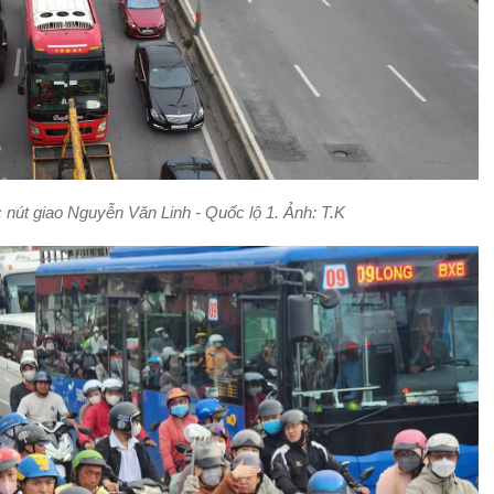
c nút giao Nguyễn Văn Linh - Quốc lộ 1. Ảnh: T.K