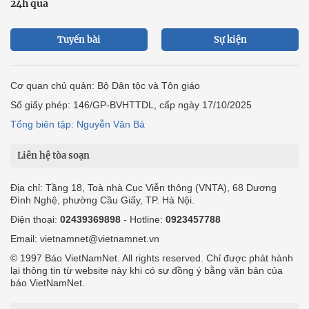
24h qua
Tuyến bài
Sự kiện
Cơ quan chủ quản: Bộ Dân tộc và Tôn giáo
Số giấy phép: 146/GP-BVHTTDL, cấp ngày 17/10/2025
Tổng biên tập: Nguyễn Văn Bá
Liên hệ tòa soạn
Địa chỉ: Tầng 18, Toà nhà Cục Viễn thông (VNTA), 68 Dương
Đình Nghệ, phường Cầu Giấy, TP. Hà Nội.
Điện thoại:
02439369898
- Hotline:
0923457788
Email: vietnamnet@vietnamnet.vn
© 1997 Báo VietNamNet. All rights reserved. Chỉ được phát hành
lại thông tin từ website này khi có sự đồng ý bằng văn bản của
báo VietNamNet.