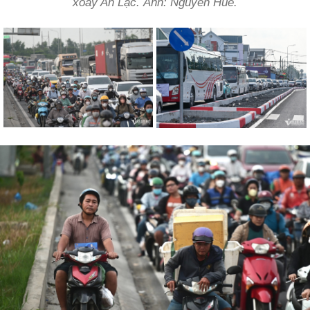
xoay An Lạc. Ảnh: Nguyễn Huế.