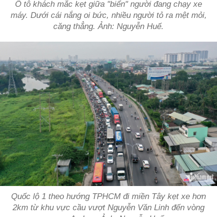
Ô tô khách mắc kẹt giữa "biển" người đang chạy xe
máy. Dưới cái nắng oi bức, nhiều người tỏ ra mệt mỏi,
căng thẳng. Ảnh: Nguyễn Huế.
Quốc lộ 1 theo hướng TPHCM đi miền Tây kẹt xe hơn
2km từ khu vực cầu vượt Nguyễn Văn Linh đến vòng