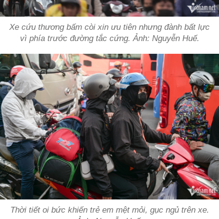
Xe cứu thương bấm còi xin ưu tiên nhưng đành bất lực
vì phía trước đường tắc cứng. Ảnh: Nguyễn Huế.
Thời tiết oi bức khiến trẻ em mệt mỏi, gục ngủ trên xe.