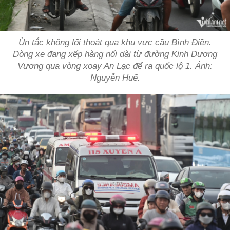
Ùn tắc không lối thoát qua khu vực cầu Bình Điền.
Dòng xe đang xếp hàng nối dài từ đường Kinh Dương
Vương qua vòng xoay An Lạc để ra quốc lộ 1. Ảnh:
Nguyễn Huế.