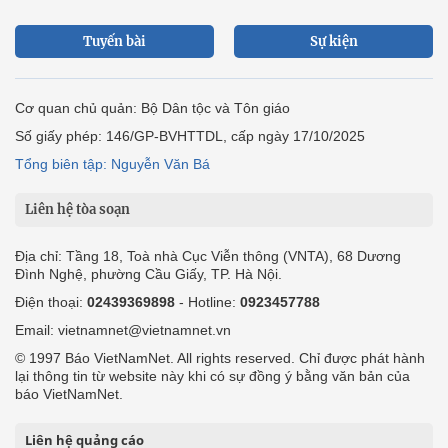
Tuyến bài
Sự kiện
Cơ quan chủ quản: Bộ Dân tộc và Tôn giáo
Số giấy phép: 146/GP-BVHTTDL, cấp ngày 17/10/2025
Tổng biên tập: Nguyễn Văn Bá
Liên hệ tòa soạn
Địa chỉ: Tầng 18, Toà nhà Cục Viễn thông (VNTA), 68 Dương
Đình Nghệ, phường Cầu Giấy, TP. Hà Nội.
Điện thoại:
02439369898
- Hotline:
0923457788
Email: vietnamnet@vietnamnet.vn
© 1997 Báo VietNamNet. All rights reserved. Chỉ được phát hành
lại thông tin từ website này khi có sự đồng ý bằng văn bản của
báo VietNamNet.
Liên hệ quảng cáo