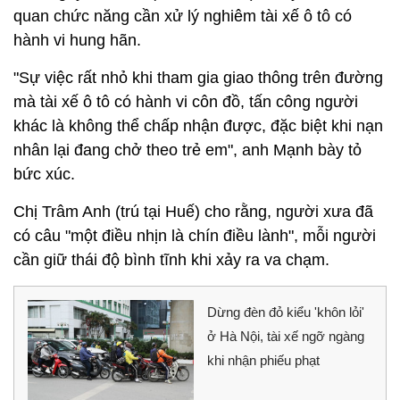
quan chức năng cần xử lý nghiêm tài xế ô tô có
hành vi hung hãn.
"Sự việc rất nhỏ khi tham gia giao thông trên đường
mà tài xế ô tô có hành vi côn đồ, tấn công người
khác là không thể chấp nhận được, đặc biệt khi nạn
nhân lại đang chở theo trẻ em", anh Mạnh bày tỏ
bức xúc.
Chị Trâm Anh (trú tại Huế) cho rằng, người xưa đã
có câu "một điều nhịn là chín điều lành", mỗi người
cần giữ thái độ bình tĩnh khi xảy ra va chạm.
Dừng đèn đỏ kiểu 'khôn lỏi'
ở Hà Nội, tài xế ngỡ ngàng
khi nhận phiếu phạt