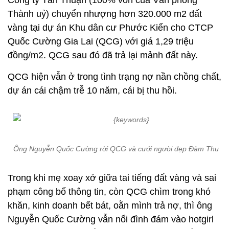
Công ty Tân Thuận (100% vốn của Văn phòng
Thành uỷ) chuyển nhượng hơn 320.000 m2 đất
vàng tại dự án Khu dân cư Phước Kiển cho CTCP
Quốc Cường Gia Lai (QCG) với giá 1,29 triệu
đồng/m2. QCG sau đó đã trả lại mảnh đất này.
QCG hiện vẫn ở trong tình trạng nợ nần chồng chất,
dự án cái chậm trễ 10 năm, cái bị thu hồi.
Ông Nguyễn Quốc Cường rời QCG và cưới người đẹp Đàm Thu Tr
Trong khi mẹ xoay xở giữa tai tiếng đất vàng và sai
phạm công bố thông tin, còn QCG chìm trong khó
khăn, kinh doanh bết bát, oằn mình trả nợ, thì ông
Nguyễn Quốc Cường vẫn nổi đình đám vào hotgirl