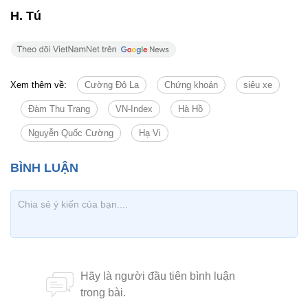
H. Tú
Xem thêm về:
Cường Đô La
Chứng khoán
siêu xe
Đàm Thu Trang
VN-Index
Hà Hồ
Nguyễn Quốc Cường
Hạ Vi