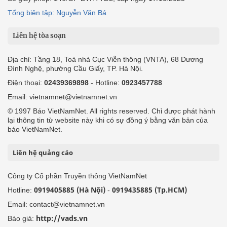
Tổng biên tập: Nguyễn Văn Bá
Liên hệ tòa soạn
Địa chỉ: Tầng 18, Toà nhà Cục Viễn thông (VNTA), 68 Dương
Đình Nghệ, phường Cầu Giấy, TP. Hà Nội.
Điện thoại:
02439369898
- Hotline:
0923457788
Email: vietnamnet@vietnamnet.vn
© 1997 Báo VietNamNet. All rights reserved. Chỉ được phát hành
lại thông tin từ website này khi có sự đồng ý bằng văn bản của
báo VietNamNet.
Liên hệ quảng cáo
Công ty Cổ phần Truyền thông VietNamNet
0919405885 (Hà Nội)
0919435885 (Tp.HCM)
Hotline:
-
Email: contact@vietnamnet.vn
http://vads.vn
Báo giá: