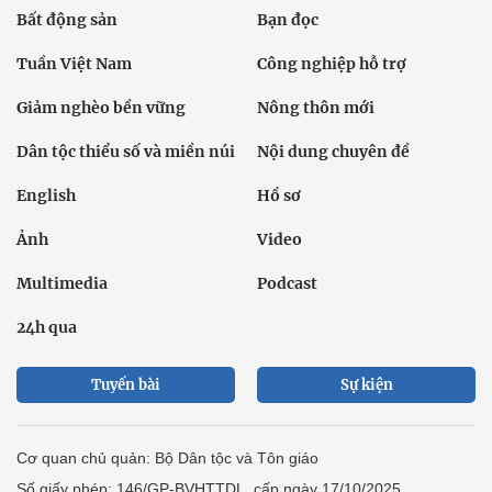
Bất động sản
Bạn đọc
Tuần Việt Nam
Công nghiệp hỗ trợ
Giảm nghèo bền vững
Nông thôn mới
Dân tộc thiểu số và miền núi
Nội dung chuyên đề
English
Hồ sơ
Ảnh
Video
Multimedia
Podcast
24h qua
Tuyến bài
Sự kiện
Cơ quan chủ quản: Bộ Dân tộc và Tôn giáo
Số giấy phép: 146/GP-BVHTTDL, cấp ngày 17/10/2025