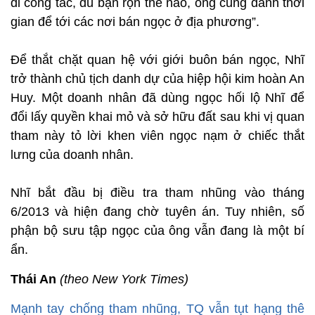
đi công tác, dù bận rộn thế nào, ông cũng dành thời
gian để tới các nơi bán ngọc ở địa phương”.
Để thắt chặt quan hệ với giới buôn bán ngọc, Nhĩ
trở thành chủ tịch danh dự của hiệp hội kim hoàn An
Huy. Một doanh nhân đã dùng ngọc hối lộ Nhĩ để
đổi lấy quyền khai mỏ và sở hữu đất sau khi vị quan
tham này tỏ lời khen viên ngọc nạm ở chiếc thắt
lưng của doanh nhân.
Nhĩ bắt đầu bị điều tra tham nhũng vào tháng
6/2013 và hiện đang chờ tuyên án. Tuy nhiên, số
phận bộ sưu tập ngọc của ông vẫn đang là một bí
ẩn.
Thái An
(theo New York Times)
Mạnh tay chống tham nhũng, TQ vẫn tụt hạng thê