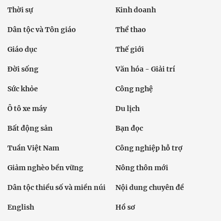
Thời sự
Kinh doanh
Dân tộc và Tôn giáo
Thể thao
Giáo dục
Thế giới
Đời sống
Văn hóa - Giải trí
Sức khỏe
Công nghệ
Ô tô xe máy
Du lịch
Bất động sản
Bạn đọc
Tuần Việt Nam
Công nghiệp hỗ trợ
Giảm nghèo bền vững
Nông thôn mới
Dân tộc thiểu số và miền núi
Nội dung chuyên đề
English
Hồ sơ