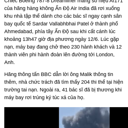
Chiếc Boeing 787-8 Dreamliner mang số hiệu AI171
của hãng hàng không Ấn Độ Air India đã rơi xuống
khu nhà tập thể dành cho các bác sĩ ngay cạnh sân
bay quốc tế Sardar Vallabhbhai Patel ở thành phố
Ahmedabad, phía tây Ấn Độ sau khi cất cánh lúc
khoảng 13h47 giờ địa phương ngày 12/6. Lúc gặp
nạn, máy bay đang chở theo 230 hành khách và 12
thành viên phi hành đoàn lên đường tới London,
Anh.
Hãng thông tấn BBC dẫn lời ông Malik thông tin
thêm, nhà chức trách đã tìm thấy 204 thi thể tại hiện
trường tai nạn. Ngoài ra, 41 bác sĩ đã bị thương khi
máy bay rơi trúng ký túc xá của họ.