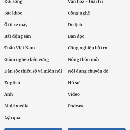
Đời sống
Văn hóa - Giải trí
Sức khỏe
Công nghệ
Ô tô xe máy
Du lịch
Bất động sản
Bạn đọc
Tuần Việt Nam
Công nghiệp hỗ trợ
Giảm nghèo bền vững
Nông thôn mới
Dân tộc thiểu số và miền núi
Nội dung chuyên đề
English
Hồ sơ
Ảnh
Video
Multimedia
Podcast
24h qua