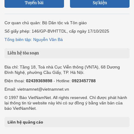
Tuyến bài
Sự kiện
Cơ quan chủ quản: Bộ Dân tộc và Tôn giáo
Số giấy phép: 146/GP-BVHTTDL, cấp ngày 17/10/2025
Tổng biên tập: Nguyễn Văn Bá
Liên hệ tòa soạn
Địa chỉ: Tầng 18, Toà nhà Cục Viễn thông (VNTA), 68 Dương
Đình Nghệ, phường Cầu Giấy, TP. Hà Nội.
Điện thoại:
02439369898
- Hotline:
0923457788
Email: vietnamnet@vietnamnet.vn
© 1997 Báo VietNamNet. All rights reserved. Chỉ được phát hành
lại thông tin từ website này khi có sự đồng ý bằng văn bản của
báo VietNamNet.
Liên hệ quảng cáo