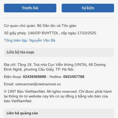
Tuyến bài
Sự kiện
Cơ quan chủ quản: Bộ Dân tộc và Tôn giáo
Số giấy phép: 146/GP-BVHTTDL, cấp ngày 17/10/2025
Tổng biên tập: Nguyễn Văn Bá
Liên hệ tòa soạn
Địa chỉ: Tầng 18, Toà nhà Cục Viễn thông (VNTA), 68 Dương
Đình Nghệ, phường Cầu Giấy, TP. Hà Nội.
Điện thoại:
02439369898
- Hotline:
0923457788
Email: vietnamnet@vietnamnet.vn
© 1997 Báo VietNamNet. All rights reserved. Chỉ được phát hành
lại thông tin từ website này khi có sự đồng ý bằng văn bản của
báo VietNamNet.
Liên hệ quảng cáo