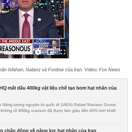
 nhân Isfahan, Natanz và Fordow của Iran. Video: Fox News
HQ mất dấu 400kg vật liệu chế tạo bom hạt nhân của
 Năng lượng nguyên tử quốc tế (IAEA) Rafael Mariano Grossi
ện không rõ 400kg uranium đã được làm giàu đến 60% tinh khiết
 tin chấn động về năng lực hạt nhân của Iran