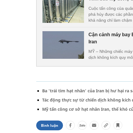
Cuộc tấn công của quân
phá hủy được các phần c
khả năng chỉ làm chậm l
Cận cảnh máy bay B-
Iran
MỸ – Những chiếc máy b
dịch không kích quy mô
Ba 'trái tim hạt nhân' của Iran bị hư hại ra
Tác động thực sự từ chiến dịch không kích 
Mỹ tấn công cơ sở hạt nhân Iran, thế khó c
Bình luận