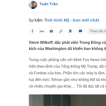
Tuấn Trần
Sự kiện:
Tình hình Mỹ - Iran mới nhất
Steve Witkoff, đặc phái viên Trung Đông 
kích của Washington đã khiến Iran không t
Trong cuộc phỏng vấn với kênh Fox News hôm 2
hiện theo lệnh của Tổng thống Mỹ Trump, đã n
và Fordow của Iran. Phần lớn các máy ly tâm, 
hại đến mức Tehran gần như không thể tái khở
và nhiều chuyên gia khác… Tôi đã đọc tất cả c