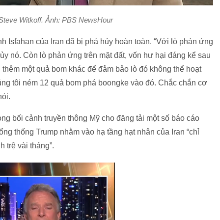
 Steve Witkoff. Ảnh: PBS NewsHour
ỉnh Isfahan của Iran đã bị phá hủy hoàn toàn. “Với lò phản ứng
y nó. Còn lò phản ứng trên mặt đất, vốn hư hại đáng kể sau
ng thêm một quả bom khác để đảm bảo lò đó không thể hoạt
húng tôi ném 12 quả bom phá boongke vào đó. Chắc chắn cơ
nói.
rong bối cảnh truyền thông Mỹ cho đăng tải một số báo cáo
ổng thống Trump nhằm vào hạ tầng hạt nhân của Iran “chỉ
 trệ vài tháng”.