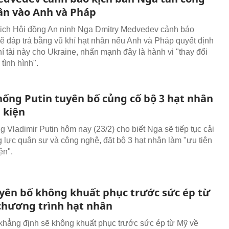
ân vào Anh và Pháp
ịch Hội đồng An ninh Nga Dmitry Medvedev cảnh báo
 đáp trả bằng vũ khí hạt nhân nếu Anh và Pháp quyết định
hí tài này cho Ukraine, nhấn mạnh đây là hành vi "thay đổi
tình hình".
hống Putin tuyên bố củng cố bộ 3 hạt nhân
 kiện
g Vladimir Putin hôm nay (23/2) cho biết Nga sẽ tiếp tục cải
g lực quân sự và công nghệ, đặt bộ 3 hạt nhân làm "ưu tiên
ện".
uyên bố không khuất phục trước sức ép từ
chương trình hạt nhân
 khẳng định sẽ không khuất phục trước sức ép từ Mỹ về