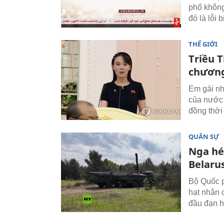
phố không 
đó là lỗi b
THẾ GIỚI
Triều 
chương
Em gái nh
của nước 
đồng thời
QUÂN SỰ
Nga hé 
Belaru
Bộ Quốc p
hạt nhân c
đầu đạn h