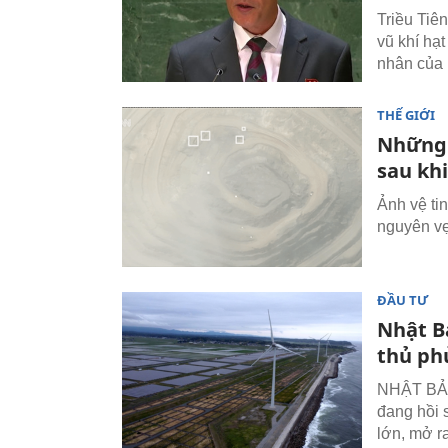
Triều Tiê
vũ khí hạ
nhân của 
THẾ GIỚI
Những 
sau khi
Ảnh vệ ti
nguyên vẹ
ĐẦU TƯ
Nhật B
thủ phủ
NHẬT BẢN 
đang hồi 
lớn, mở r