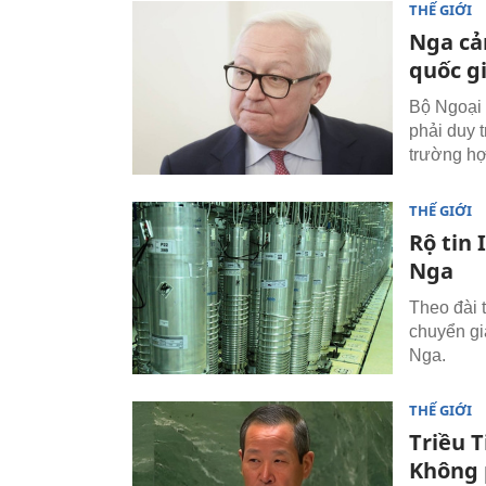
THẾ GIỚI
Nga cả
quốc g
Bộ Ngoại 
phải duy t
trường hợ
THẾ GIỚI
Rộ tin
Nga
Theo đài 
chuyển gi
Nga.
THẾ GIỚI
Triều 
Không 