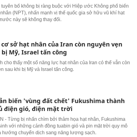
n tuyên bố không bị ràng buộc với Hiệp ước Không phổ biến
t nhân (NPT), nhấn mạnh vị thế quốc gia sở hữu vũ khí hạt
nước này sẽ không thay đổi.
cơ sở hạt nhân của Iran còn nguyên vẹn
 bị Mỹ, Israel tấn công
nh cho thấy một số năng lực hạt nhân của Iran có thể vẫn còn
n sau khi bị Mỹ và Israel tấn công.
ản biến 'vùng đất chết' Fukushima thành
 điện gió, điện mặt trời
- Từng bị nhấn chìm bởi thảm họa hạt nhân, Fukushima
sinh với những cánh đồng tuabin gió và pin mặt trời quy mô
a hướng chuyển dịch sang năng lượng sạch.