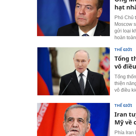
hạt nh
Phó Chủ t
Moscow sẽ
gửi loại k
hoàn toàn 
THẾ GIỚI
Tổng t
vô điều
Tổng thốn
thiện năn
vô điều ki
THẾ GIỚI
Iran t
Mỹ về 
Phía Iran