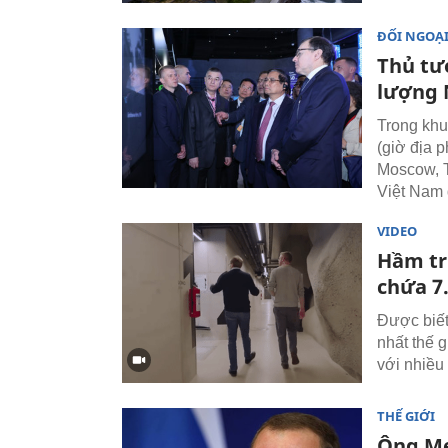
ĐỐI NGOẠ
Thủ tư
lượng 
Trong khu
(giờ địa 
Moscow, 
Việt Nam 
VIDEO
Hầm tr
chứa 7
Được biết
nhất thế 
với nhiều 
THẾ GIỚI
Ông Me