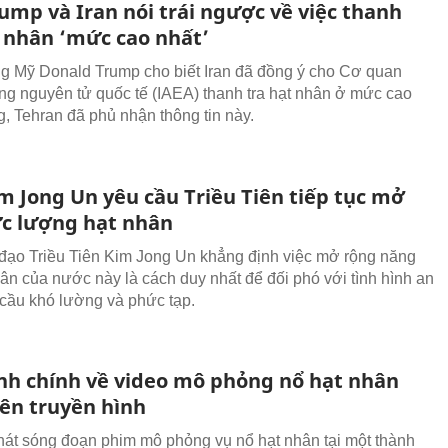
ump và Iran nói trái ngược về việc thanh
t nhân ‘mức cao nhất’
g Mỹ Donald Trump cho biết Iran đã đồng ý cho Cơ quan
g nguyên tử quốc tế (IAEA) thanh tra hạt nhân ở mức cao
g, Tehran đã phủ nhận thông tin này.
m Jong Un yêu cầu Triều Tiên tiếp tục mở
ực lượng hạt nhân
đạo Triều Tiên Kim Jong Un khẳng định việc mở rộng năng
hân của nước này là cách duy nhất để đối phó với tình hình an
 cầu khó lường và phức tạp.
ính chính về video mô phỏng nổ hạt nhân
rên truyền hình
hát sóng đoạn phim mô phỏng vụ nổ hạt nhân tại một thành