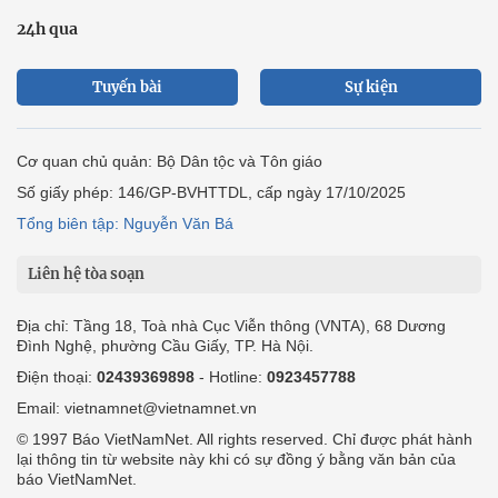
24h qua
Tuyến bài
Sự kiện
Cơ quan chủ quản: Bộ Dân tộc và Tôn giáo
Số giấy phép: 146/GP-BVHTTDL, cấp ngày 17/10/2025
Tổng biên tập: Nguyễn Văn Bá
Liên hệ tòa soạn
Địa chỉ: Tầng 18, Toà nhà Cục Viễn thông (VNTA), 68 Dương
Đình Nghệ, phường Cầu Giấy, TP. Hà Nội.
Điện thoại:
02439369898
- Hotline:
0923457788
Email: vietnamnet@vietnamnet.vn
© 1997 Báo VietNamNet. All rights reserved. Chỉ được phát hành
lại thông tin từ website này khi có sự đồng ý bằng văn bản của
báo VietNamNet.