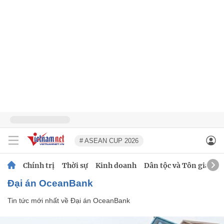
# ASEAN CUP 2026
Chính trị
Thời sự
Kinh doanh
Dân tộc và Tôn giáo
Đại án OceanBank
Tin tức mới nhất về
Đại án OceanBank