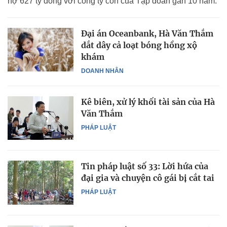
nợ 627 tỷ đồng với công ty con của Tập đoàn gần 10 năm.
Đại án Oceanbank, Hà Văn Thắm
dắt dây cả loạt bóng hồng xộ
khám
DOANH NHÂN
Kê biên, xử lý khối tài sản của Hà
Văn Thắm
PHÁP LUẬT
Tin pháp luật số 33: Lời hứa của
đại gia và chuyện cô gái bị cắt tai
PHÁP LUẬT