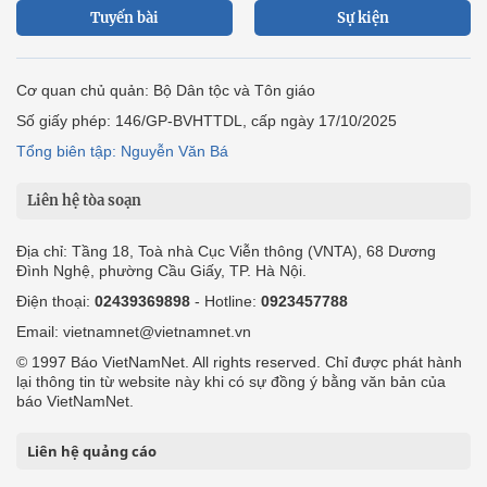
Tuyến bài
Sự kiện
Cơ quan chủ quản: Bộ Dân tộc và Tôn giáo
Số giấy phép: 146/GP-BVHTTDL, cấp ngày 17/10/2025
Tổng biên tập: Nguyễn Văn Bá
Liên hệ tòa soạn
Địa chỉ: Tầng 18, Toà nhà Cục Viễn thông (VNTA), 68 Dương
Đình Nghệ, phường Cầu Giấy, TP. Hà Nội.
Điện thoại:
02439369898
- Hotline:
0923457788
Email: vietnamnet@vietnamnet.vn
© 1997 Báo VietNamNet. All rights reserved. Chỉ được phát hành
lại thông tin từ website này khi có sự đồng ý bằng văn bản của
báo VietNamNet.
Liên hệ quảng cáo