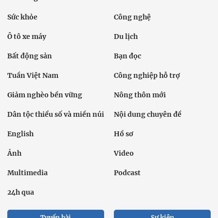
Sức khỏe
Công nghệ
Ô tô xe máy
Du lịch
Bất động sản
Bạn đọc
Tuần Việt Nam
Công nghiệp hỗ trợ
Giảm nghèo bền vững
Nông thôn mới
Dân tộc thiểu số và miền núi
Nội dung chuyên đề
English
Hồ sơ
Ảnh
Video
Multimedia
Podcast
24h qua
Tuyến bài
Sự kiện