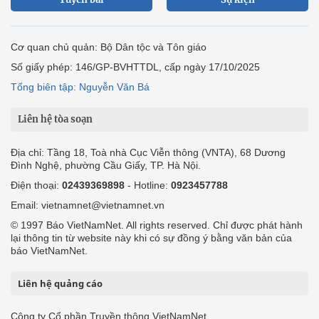
Cơ quan chủ quản: Bộ Dân tộc và Tôn giáo
Số giấy phép: 146/GP-BVHTTDL, cấp ngày 17/10/2025
Tổng biên tập: Nguyễn Văn Bá
Liên hệ tòa soạn
Địa chỉ: Tầng 18, Toà nhà Cục Viễn thông (VNTA), 68 Dương
Đình Nghệ, phường Cầu Giấy, TP. Hà Nội.
Điện thoại:
02439369898
- Hotline:
0923457788
Email: vietnamnet@vietnamnet.vn
© 1997 Báo VietNamNet. All rights reserved. Chỉ được phát hành
lại thông tin từ website này khi có sự đồng ý bằng văn bản của
báo VietNamNet.
Liên hệ quảng cáo
Công ty Cổ phần Truyền thông VietNamNet