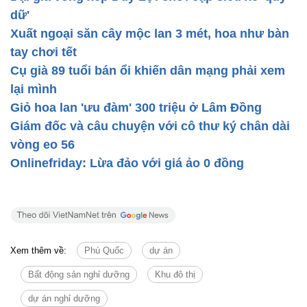
dữ'
Xuất ngoại săn cây mộc lan 3 mét, hoa như bàn
tay chơi tết
Cụ già 89 tuổi bán ổi khiến dân mạng phải xem
lại mình
Giỏ hoa lan 'ưu đàm' 300 triệu ở Lâm Đồng
Giám đốc và câu chuyện với cô thư ký chân dài
vòng eo 56
Onlinefriday: Lừa đảo với giá ảo 0 đồng
Xem thêm về:
Phú Quốc
dự án
Bất động sản nghỉ dưỡng
Khu đô thị
dự án nghỉ dưỡng