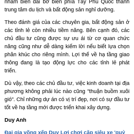
nhằm biến dải bờ biển phía Tây Phú Quốc thành
trung tâm du lịch và bất động sản nghỉ dưỡng.
Theo đánh giá của các chuyên gia, bất động sản ở
các tỉnh lẻ còn nhiều tiềm năng. Bên cạnh đó, các
chủ đầu tư cũng được sự ưu ái từ cơ quan chức
năng cũng như dễ dàng kiếm lời nếu biết lựa chọn
phân khúc cho riêng mình. Lợi thế về hạ tầng giao
thông đang là tạo động lực cho các tỉnh lẻ phát
triển.
Dù vậy, theo các chủ đầu tư, việc kinh doanh tại địa
phương không phải lúc nào cũng "thuận buồm xuôi
gió". Chỉ những dự án có vị trí đẹp, nơi có sự đầu tư
tốt về hạ tầng mới được triển khai xây dựng.
Duy Anh
Đại gia võng xếp Duy Lợi chơi cặp siêu xe 'quỷ