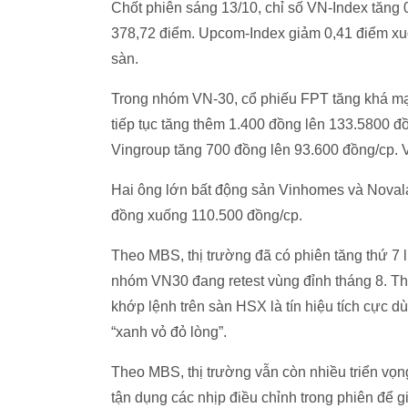
Chốt phiên sáng 13/10, chỉ số VN-Index tăng 
378,72 điểm. Upcom-Index giảm 0,41 điểm xuố
sàn.
Trong nhóm VN-30, cổ phiếu FPT tăng khá mạ
tiếp tục tăng thêm 1.400 đồng lên 133.5800 đ
Vingroup tăng 700 đồng lên 93.600 đồng/cp. V
Hai ông lớn bất động sản Vinhomes và Noval
đồng xuống 110.500 đồng/cp.
Theo MBS, thị trường đã có phiên tăng thứ 7 
nhóm VN30 đang retest vùng đỉnh tháng 8. Th
khớp lệnh trên sàn HSX là tín hiệu tích cực dù
“xanh vỏ đỏ lòng”.
Theo MBS, thị trường vẫn còn nhiều triển vọng
tận dụng các nhịp điều chỉnh trong phiên để gi