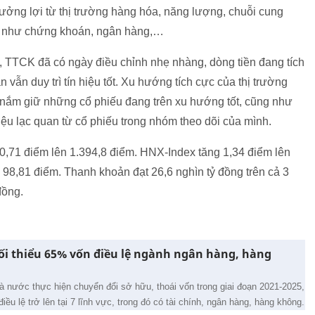
ưởng lợi từ thị trường hàng hóa, năng lượng, chuỗi cung
nh như chứng khoán, ngân hàng,…
 TTCK đã có ngày điều chỉnh nhẹ nhàng, dòng tiền đang tích
vẫn duy trì tín hiệu tốt. Xu hướng tích cực của thị trường
 nắm giữ những cổ phiếu đang trên xu hướng tốt, cũng như
iệu lạc quan từ cổ phiếu trong nhóm theo dõi của mình.
 0,71 điểm lên 1.394,8 điểm. HNX-Index tăng 1,34 điểm lên
98,81 điểm. Thanh khoản đạt 26,6 nghìn tỷ đồng trên cả 3
đồng.
i thiểu 65% vốn điều lệ ngành ngân hàng, hàng
 nước thực hiện chuyển đổi sở hữu, thoái vốn trong giai đoạn 2021-2025,
u lệ trở lên tại 7 lĩnh vực, trong đó có tài chính, ngân hàng, hàng không.