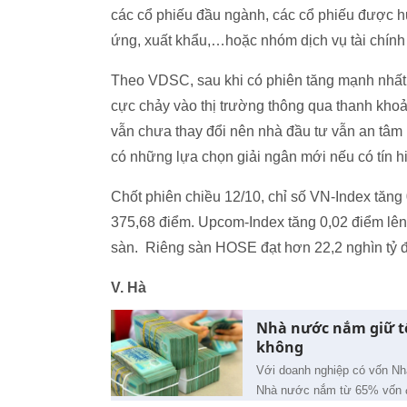
các cổ phiếu đầu ngành, các cổ phiếu được h
ứng, xuất khẩu,…hoặc nhóm dịch vụ tài chí
Theo VDSC, sau khi có phiên tăng mạnh nhất,
cực chảy vào thị trường thông qua thanh khoản 
vẫn chưa thay đổi nên nhà đầu tư vẫn an tâm
có những lựa chọn giải ngân mới nếu có tín h
Chốt phiên chiều 12/10, chỉ số VN-Index tăng
375,68 điểm. Upcom-Index tăng 0,02 điểm lên 
sàn. Riêng sàn HOSE đạt hơn 22,2 nghìn tỷ 
V. Hà
Nhà nước nắm giữ tố
không
Với doanh nghiệp có vốn Nhà
Nhà nước nắm từ 65% vốn điề