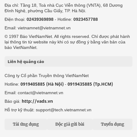
Địa chỉ: Tầng 18, Toà nhà Cục Viễn thông (VNTA), 68 Dương
Đình Nghệ, phường Cầu Giấy, TP. Hà Nội.
Điện thoại:
02439369898
- Hotline:
0923457788
Email: vietnamnet@vietnamnet.vn
© 1997 Báo VietNamNet. All rights reserved. Chỉ được phát hành
lại thông tin từ website này khi có sự đồng ý bằng văn bản của
báo VietNamNet.
Liên hệ quảng cáo
Công ty Cổ phần Truyền thông VietNamNet
0919405885 (Hà Nội)
0919435885 (Tp.HCM)
Hotline:
-
Email: contact@vietnamnet.vn
http://vads.vn
Báo giá:
Hỗ trợ kỹ thuật: support@tech.vietnamnet.vn
Tải ứng dụng
Độc giả gửi bài
Tuyển dụng