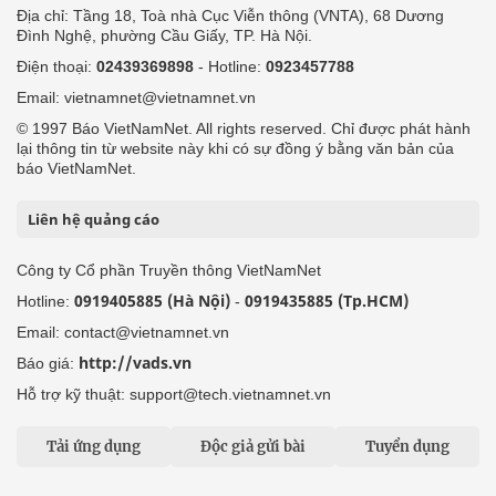
Địa chỉ: Tầng 18, Toà nhà Cục Viễn thông (VNTA), 68 Dương
Đình Nghệ, phường Cầu Giấy, TP. Hà Nội.
Điện thoại:
02439369898
- Hotline:
0923457788
Email: vietnamnet@vietnamnet.vn
© 1997 Báo VietNamNet. All rights reserved. Chỉ được phát hành
lại thông tin từ website này khi có sự đồng ý bằng văn bản của
báo VietNamNet.
Liên hệ quảng cáo
Công ty Cổ phần Truyền thông VietNamNet
0919405885 (Hà Nội)
0919435885 (Tp.HCM)
Hotline:
-
Email: contact@vietnamnet.vn
http://vads.vn
Báo giá:
Hỗ trợ kỹ thuật: support@tech.vietnamnet.vn
Tải ứng dụng
Độc giả gửi bài
Tuyển dụng