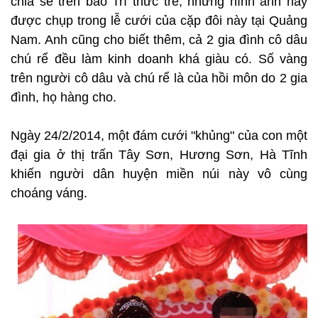
chia sẻ trên báo Trí thức trẻ, những hình ảnh này
được chụp trong lễ cưới của cặp đôi này tại Quảng
Nam. Anh cũng cho biết thêm, cả 2 gia đình cô dâu
chú rể đều làm kinh doanh khá giàu có. Số vàng
trên người cô dâu và chú rể là của hồi môn do 2 gia
đình, họ hàng cho.
Ngày 24/2/2014, một đám cưới "khủng" của con một
đại gia ở thị trấn Tây Sơn, Hương Sơn, Hà Tĩnh
khiến người dân huyện miền núi này vô cùng
choáng váng.