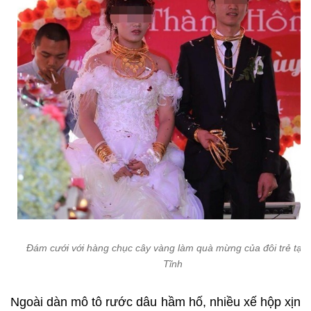
Đám cưới với hàng chục cây vàng làm quà mừng của đôi trẻ tại 
Tĩnh
Ngoài dàn mô tô rước dâu hầm hố, nhiều xế hộp xịn