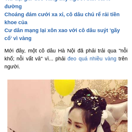
đường
Choáng đám cưới xa xỉ, cô dâu chú rể rải tiền
khoe của
Cư dân mạng lại xôn xao với cô dâu suýt 'gãy
cổ' vì vàng
Mới đây, một cô dâu Hà Nội đã phải trải qua "nỗi
khổ; nỗi vất vả" vì... phải
đeo quá nhiều vàng
trên
người.