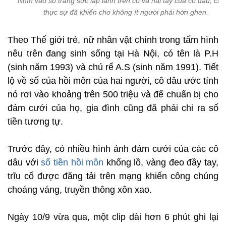
Nhìn vào số trang sức lấp lánh trên cổ và hai tay của cô dâu, chú
thực sự đã khiến cho không ít người phải hờn ghen.
Theo Thế giới trẻ, nữ nhân vật chính trong tấm hình
nêu trên đang sinh sống tại Hà Nội, có tên là P.H
(sinh năm 1993) và chú rể A.S (sinh năm 1991). Tiết
lộ về số của hồi môn của hai người, cô dâu ước tính
nó rơi vào khoảng trên 500 triệu và để chuẩn bị cho
đám cưới của họ, gia đình cũng đã phải chi ra số
tiền tương tự.
Trước đây, có nhiều hình ảnh đám cưới của các cô
dâu với
số tiền hồi môn
khổng lồ, vàng đeo đầy tay,
trĩu cổ được đăng tải trên mạng khiến công chúng
choáng váng, truyền thông xôn xao.
Ngày 10/9 vừa qua, một clip dài hơn 6 phút ghi lại