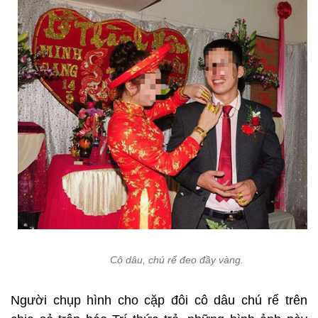
Cô dâu, chú rể đeo đầy vàng.
Người chụp hình cho cặp đôi cô dâu chú rể trên