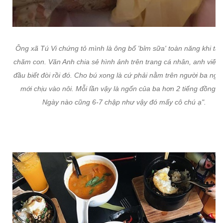
Ông xã Tú Vi chứng tỏ mình là ông bố 'bỉm sữa' toàn năng khi tất
chăm con. Văn Anh chia sẻ hình ảnh trên trang cá nhân, anh viết: 
đầu biết đòi rồi đó. Cho bú xong là cứ phải nằm trên người ba ngủ
mới chịu vào nôi. Mỗi lần vậy là ngốn của ba hơn 2 tiếng đồng h
Ngày nào cũng 6-7 chập như vậy đó mấy cô chú ạ".