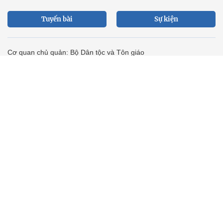
Tuyến bài
Sự kiện
Cơ quan chủ quản: Bộ Dân tộc và Tôn giáo
Số giấy phép: 146/GP-BVHTTDL, cấp ngày 17/10/2025
Tổng biên tập: Nguyễn Văn Bá
Liên hệ tòa soạn
Địa chỉ: Tầng 18, Toà nhà Cục Viễn thông (VNTA), 68 Dương
Đình Nghệ, phường Cầu Giấy, TP. Hà Nội.
Điện thoại:
02439369898
- Hotline:
0923457788
Email: vietnamnet@vietnamnet.vn
© 1997 Báo VietNamNet. All rights reserved. Chỉ được phát hành
lại thông tin từ website này khi có sự đồng ý bằng văn bản của
báo VietNamNet.
Liên hệ quảng cáo