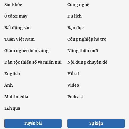
Sức khỏe
Công nghệ
Ô tô xe máy
Du lịch
Bất động sản
Bạn đọc
Tuần Việt Nam
Công nghiệp hỗ trợ
Giảm nghèo bền vững
Nông thôn mới
Dân tộc thiểu số và miền núi
Nội dung chuyên đề
English
Hồ sơ
Ảnh
Video
Multimedia
Podcast
24h qua
Tuyến bài
Sự kiện