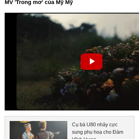
MV 'Trong mơ' của Mỹ Mỹ
Cụ bà U80 nhảy cực
sung phụ hoạ cho Đàm