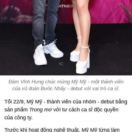
Đàm Vĩnh Hưng chúc mừng Mỹ Mỹ - một thành viên
của vũ đoàn Bước Nhảy - debut với vai trò ca sĩ.
Tối 22/9, Mỹ Mỹ - thành viên của nhóm - debut bằng
sản phẩm
Trong mơ
với tư cách ca sĩ độc quyền
của công ty.
Trước khi hoạt động nghệ thuật, Mỹ Mỹ từng làm