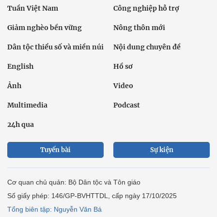
Tuần Việt Nam
Công nghiệp hỗ trợ
Giảm nghèo bền vững
Nông thôn mới
Dân tộc thiểu số và miền núi
Nội dung chuyên đề
English
Hồ sơ
Ảnh
Video
Multimedia
Podcast
24h qua
Tuyến bài
Sự kiện
Cơ quan chủ quản: Bộ Dân tộc và Tôn giáo
Số giấy phép: 146/GP-BVHTTDL, cấp ngày 17/10/2025
Tổng biên tập: Nguyễn Văn Bá