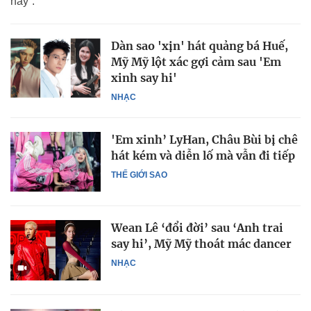
nay”.
Dàn sao 'xịn' hát quảng bá Huế,
Mỹ Mỹ lột xác gợi cảm sau 'Em
xinh say hi'
NHẠC
'Em xinh’ LyHan, Châu Bùi bị chê
hát kém và diễn lố mà vẫn đi tiếp
THẾ GIỚI SAO
Wean Lê ‘đổi đời’ sau ‘Anh trai
say hi’, Mỹ Mỹ thoát mác dancer
NHẠC