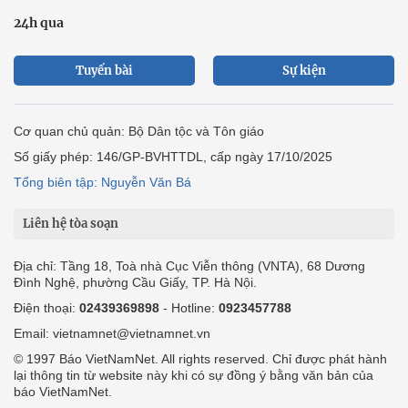
24h qua
Tuyến bài
Sự kiện
Cơ quan chủ quản: Bộ Dân tộc và Tôn giáo
Số giấy phép: 146/GP-BVHTTDL, cấp ngày 17/10/2025
Tổng biên tập: Nguyễn Văn Bá
Liên hệ tòa soạn
Địa chỉ: Tầng 18, Toà nhà Cục Viễn thông (VNTA), 68 Dương
Đình Nghệ, phường Cầu Giấy, TP. Hà Nội.
Điện thoại:
02439369898
- Hotline:
0923457788
Email: vietnamnet@vietnamnet.vn
© 1997 Báo VietNamNet. All rights reserved. Chỉ được phát hành
lại thông tin từ website này khi có sự đồng ý bằng văn bản của
báo VietNamNet.