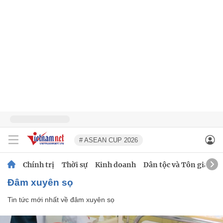
# ASEAN CUP 2026
Chính trị
Thời sự
Kinh doanh
Dân tộc và Tôn giáo
đâm xuyên sọ
Tin tức mới nhất về
đâm xuyên sọ