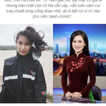
tiên, Thu Hà chia sẻ: "17 năm gắn bó, tuy mặt thì già đi
nhưng bản chất của cô Hà vẫn vậy, vẫn luôn cặm cụi
trau chuốt từng công đoạn nhỏ, dù ở bất cứ vị trí nào
(trừ việc hành chính)".