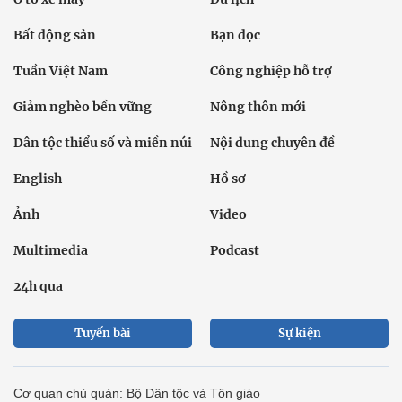
Bất động sản
Bạn đọc
Tuần Việt Nam
Công nghiệp hỗ trợ
Giảm nghèo bền vững
Nông thôn mới
Dân tộc thiểu số và miền núi
Nội dung chuyên đề
English
Hồ sơ
Ảnh
Video
Multimedia
Podcast
24h qua
Tuyến bài
Sự kiện
Cơ quan chủ quản: Bộ Dân tộc và Tôn giáo