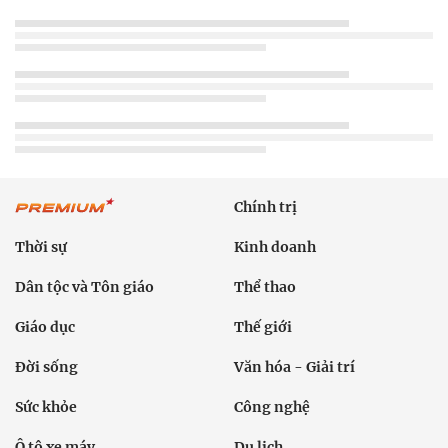
Chính trị
Thời sự
Kinh doanh
Dân tộc và Tôn giáo
Thể thao
Giáo dục
Thế giới
Đời sống
Văn hóa - Giải trí
Sức khỏe
Công nghệ
Ô tô xe máy
Du lịch