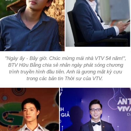
"Ngày ấy - Bây giờ. Chúc mừng mái nhà VTV 54 năm!",
BTV Hữu Bằng chia sẻ nhân ngày phát sóng chương
trình truyền hình đầu tiên. Anh là gương mặt kỳ cựu
trong các bản tin Thời sự của VTV.