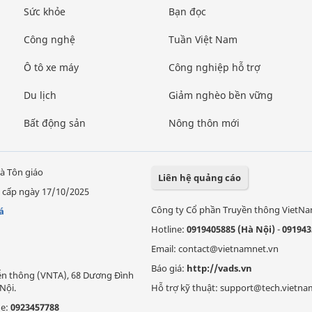
Sức khỏe
Bạn đọc
Công nghệ
Tuần Việt Nam
Ô tô xe máy
Công nghiệp hỗ trợ
Du lịch
Giảm nghèo bền vững
Bất động sản
Nông thôn mới
à Tôn giáo
Liên hệ quảng cáo
 cấp ngày 17/10/2025
Công ty Cổ phần Truyền thông VietN
á
Hotline:
0919405885 (Hà Nội)
-
091943
Email: contact@vietnamnet.vn
Báo giá:
http://vads.vn
Viễn thông (VNTA), 68 Dương Đình
Nội.
Hỗ trợ kỹ thuật: support@tech.vietna
ne:
0923457788