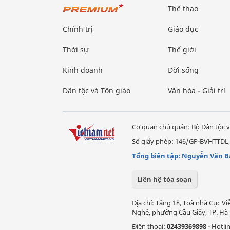
Thể thao
Chính trị
Giáo dục
Thời sự
Thế giới
Kinh doanh
Đời sống
Dân tộc và Tôn giáo
Văn hóa - Giải trí
Cơ quan chủ quản: Bộ Dân tộc v
Số giấy phép: 146/GP-BVHTTDL,
Tổng biên tập: Nguyễn Văn B
Liên hệ tòa soạn
Địa chỉ: Tầng 18, Toà nhà Cục 
Nghệ, phường Cầu Giấy, TP. Hà 
Điện thoại:
02439369898
- Hotli