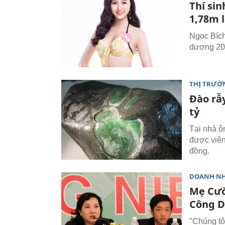
Thí si
1,78m l
Ngọc Bích
dương 201
THỊ TRƯỜ
Đào rẫy
tỷ
Tại nhà ô
được viên
đồng.
DOANH N
Mẹ Cườ
Công 
"Chúng tô