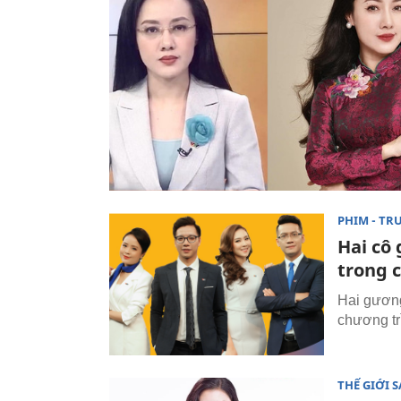
PHIM - TR
Hai cô 
trong 
Hai gương
chương tr
THẾ GIỚI 