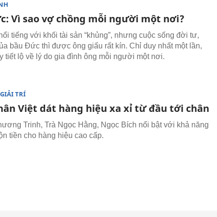
NH
c: Vì sao vợ chồng mỗi người một nơi?
ổi tiếng với khối tài sản “khủng”, nhưng cuộc sống đời tư,
ủa bầu Đức thì được ông giấu rất kín. Chỉ duy nhất một lần,
y tiết lộ về lý do gia đình ông mỗi người một nơi.
GIẢI TRÍ
ân Việt dát hàng hiệu xa xỉ từ đầu tới chân
ương Trinh, Trà Ngọc Hằng, Ngọc Bích nổi bật với khả năng
bộn tiền cho hàng hiệu cao cấp.