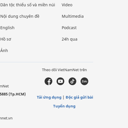
Dân tộc thiểu số và miền núi
Video
Nội dung chuyên đề
Multimedia
English
Podcast
Hồ sơ
24h qua
Ảnh
Theo dõi VietNamNet trên
amNet
5885 (Tp.HCM)
Tải ứng dụng
Độc giả gửi bài
Tuyển dụng
mnet.vn