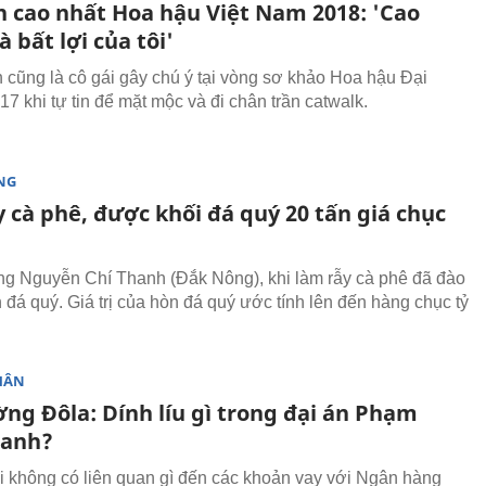
nh cao nhất Hoa hậu Việt Nam 2018: 'Cao
à bất lợi của tôi'
 cũng là cô gái gây chú ý tại vòng sơ khảo Hoa hậu Đại
7 khi tự tin để mặt mộc và đi chân trần catwalk.
NG
 cà phê, được khối đá quý 20 tấn giá chục
ng Nguyễn Chí Thanh (Đắk Nông), khi làm rẫy cà phê đã đào
 đá quý. Giá trị của hòn đá quý ước tính lên đến hàng chục tỷ
HÂN
ng Đôla: Dính líu gì trong đại án Phạm
Danh?
i không có liên quan gì đến các khoản vay với Ngân hàng