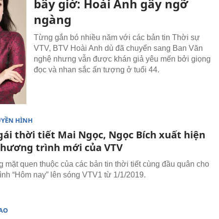
bây giờ: Hoài Anh gây ngỡ
ngàng
Từng gắn bó nhiều năm với các bản tin Thời sự
VTV, BTV Hoài Anh dù đã chuyển sang Ban Văn
nghệ nhưng vẫn được khán giả yêu mến bởi giọng
đọc và nhan sắc ấn tượng ở tuổi 44.
UYỀN HÌNH
gái thời tiết Mai Ngọc, Ngọc Bích xuất hiện
chương trình mới của VTV
 mặt quen thuộc của các bản tin thời tiết cùng đầu quân cho
ình “Hôm nay” lên sóng VTV1 từ 1/1/2019.
SAO