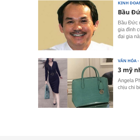
KINH DOA
Bầu Đứ
Bầu Đức n
gia đình c
đại gia nà
VĂN HÓA - 
3 mỹ nh
Angela Ph
chịu chi 