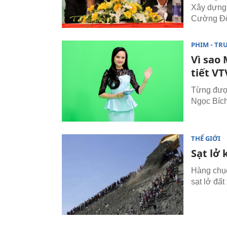
Xây dựng 
Cường Đô
PHIM - TR
Vì sao 
tiết VT
Từng được
Ngọc Bích 
THẾ GIỚI
Sạt lở
Hàng chục
sạt lở đất