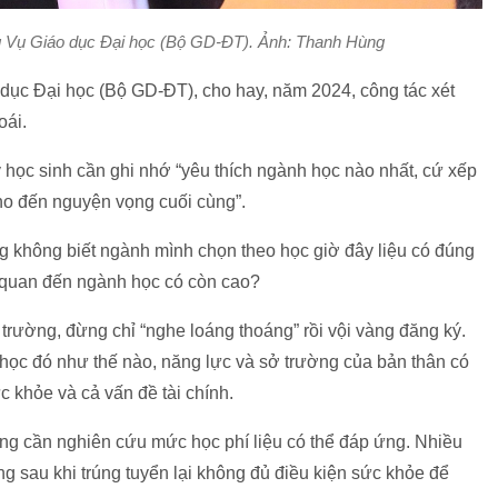
Vụ Giáo dục Đại học (Bộ GD-ĐT). Ảnh: Thanh Hùng
c Đại học (Bộ GD-ĐT), cho hay, năm 2024, công tác xét
oái.
học sinh cần ghi nhớ “yêu thích ngành học nào nhất, cứ xếp
ho đến nguyện vọng cuối cùng”.
lắng không biết ngành mình chọn theo học giờ đây liệu có đúng
ên quan đến ngành học có còn cao?
trường, đừng chỉ “nghe loáng thoáng” rồi vội vàng đăng ký.
học đó như thế nào, năng lực và sở trường của bản thân có
 khỏe và cả vấn đề tài chính.
ưng cần nghiên cứu mức học phí liệu có thể đáp ứng. Nhiều
g sau khi trúng tuyển lại không đủ điều kiện sức khỏe để