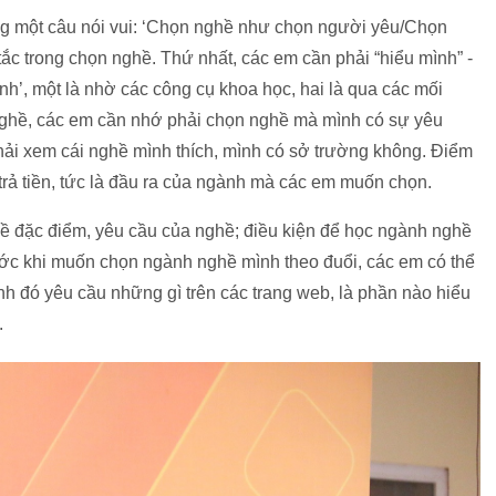
ằng một câu nói vui: ‘Chọn nghề như chọn người yêu/Chọn
 tắc trong chọn nghề. Thứ nhất, các em cần phải “hiểu mình” -
ình’, một là nhờ các công cụ khoa học, hai là qua các mối
 nghề, các em cần nhớ phải chọn nghề mà mình có sự yêu
phải xem cái nghề mình thích, mình có sở trường không. Điểm
 trả tiền, tức là đầu ra của ngành mà các em muốn chọn.
 về đặc điểm, yêu cầu của nghề; điều kiện để học ngành nghề
 Trước khi muốn chọn ngành nghề mình theo đuổi, các em có thể
nh đó yêu cầu những gì trên các trang web, là phần nào hiểu
.