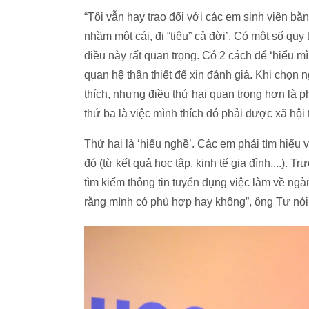
“Tôi vẫn hay trao đổi với các em sinh viên b
nhầm một cái, đi “tiêu” cả đời’. Có một số quy
điều này rất quan trọng. Có 2 cách để ‘hiểu m
quan hệ thân thiết để xin đánh giá. Khi chọn
thích, nhưng điều thứ hai quan trọng hơn là 
thứ ba là việc mình thích đó phải được xã hội
Thứ hai là ‘hiểu nghề’. Các em phải tìm hiểu
đó (từ kết quả học tập, kinh tế gia đình,...).
tìm kiếm thông tin tuyển dụng việc làm về ngà
rằng mình có phù hợp hay không”, ông Tư nói