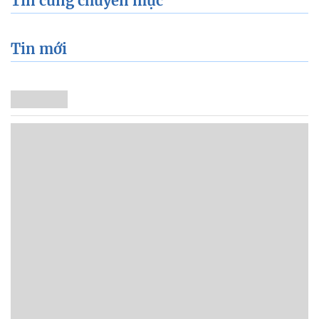
Tin cùng chuyên mục
Tin mới