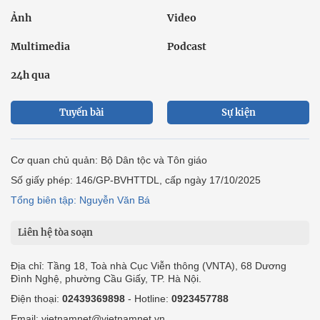
Ảnh
Video
Multimedia
Podcast
24h qua
Tuyến bài
Sự kiện
Cơ quan chủ quản: Bộ Dân tộc và Tôn giáo
Số giấy phép: 146/GP-BVHTTDL, cấp ngày 17/10/2025
Tổng biên tập: Nguyễn Văn Bá
Liên hệ tòa soạn
Địa chỉ: Tầng 18, Toà nhà Cục Viễn thông (VNTA), 68 Dương
Đình Nghệ, phường Cầu Giấy, TP. Hà Nội.
Điện thoại:
02439369898
- Hotline:
0923457788
Email: vietnamnet@vietnamnet.vn